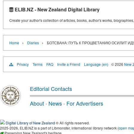
ELIB.NZ - New Zealand Digital Library
Create your author's collection of articles, books, author's works, biographies
›
›
Home
Diaries
БОТСВАНА: ПУТЬ К ПРОЦВЕТАНИЮ ОСИЛИТ И
Privacy
Terms
FAQ
Invite a Friend
Language (en)
© 2026
New Z
Editorial Contacts
About
·
News
·
For Advertisers
Digital Library of New Zealand
® All rights reserved.
2025-2026, ELIB.NZ is a part of Libmonster, international library network (
open ma
Preserving New Zealand's heritage