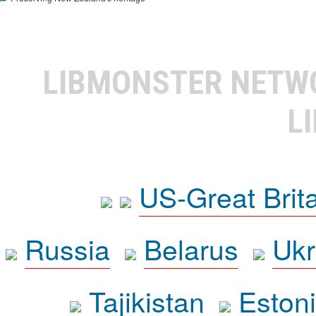
LIBMONSTER NET
L
US-Great Brit
Russia
Belarus
Ukr
Tajikistan
Eston