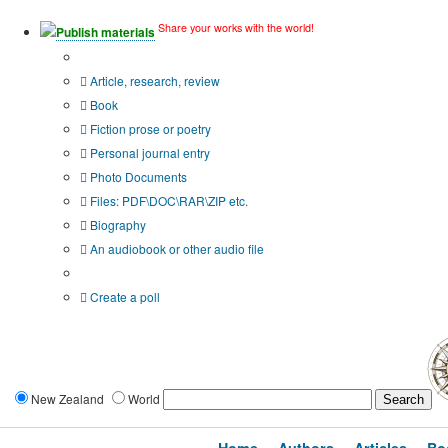
Share your works with the world!
Publish materials
Publication type?
Article, research, review
Book
Fiction prose or poetry
Personal journal entry
Photo Documents
Files: PDF\DOC\RAR\ZIP etc.
Biography
An audiobook or other audio file
Additional options:
Create a poll
New Zealand
World