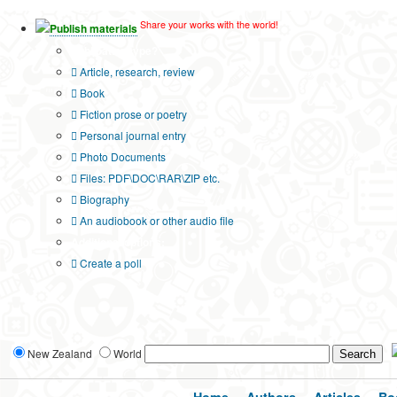
Share your works with the world!
Publish materials
Publication type?
Article, research, review
Book
Fiction prose or poetry
Personal journal entry
Photo Documents
Files: PDF\DOC\RAR\ZIP etc.
Biography
An audiobook or other audio file
Additional options:
Create a poll
New Zealand
World