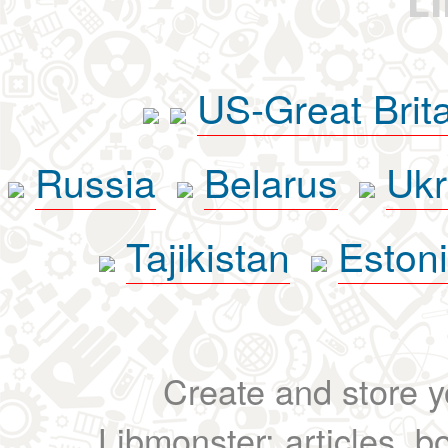
L
US-Great Brit
Russia
Belarus
Ukr
Tajikistan
Eston
Create and store yo
Libmonster: articles, b