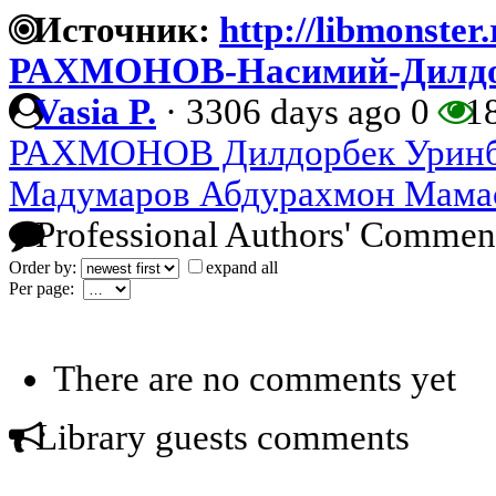
Источник:
http://libmonster
РАХМОНОВ-Насимий-Дилдо
Vasia P.
·
3306 days ago
0
1
РАХМОНОВ Дилдорбек Уринб
Мадумаров Абдурахмон Мама
Professional Authors' Commen
Order by:
expand all
Per page:
There are no comments yet
Library guests comments