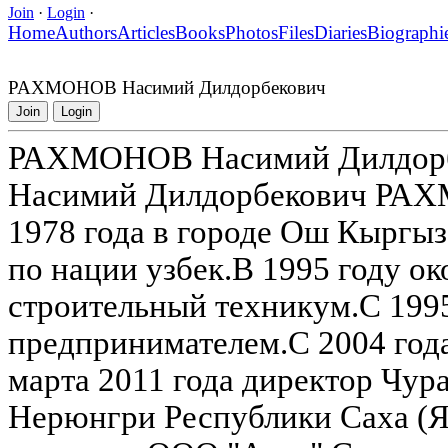
Join
·
Login
·
Home
Authors
Articles
Books
Photos
Files
Diaries
Biographi
РАХМОНОВ Насимий Дилдорбекович
Join
Login
РАХМОНОВ Насимий Дилдор
Насимий Дилдорбекович РАХ
1978 года в городе Ош Кыргыз
по нации узбек.В 1995 году 
строительный техникум.С 1995
предпринимателем.С 2004 год
марта 2011 года директор Чур
Нерюнгри Республики Саха (Як