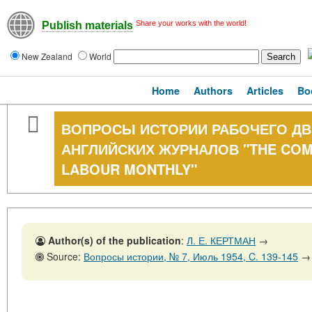
Share your works with the world!
Publish materials
New Zealand
World
Home
Authors
Articles
Bo
ВОПРОСЫ ИСТОРИИ РАБОЧЕГО ДВ
АНГЛИЙСКИХ ЖУРНАЛОВ "THE COMM
LABOUR MONTHLY"
Author(s) of the publication
:
Л. Е. КЕРТМАН
→
Source:
Вопросы истории, № 7, Июль 1954, C. 139-145
→