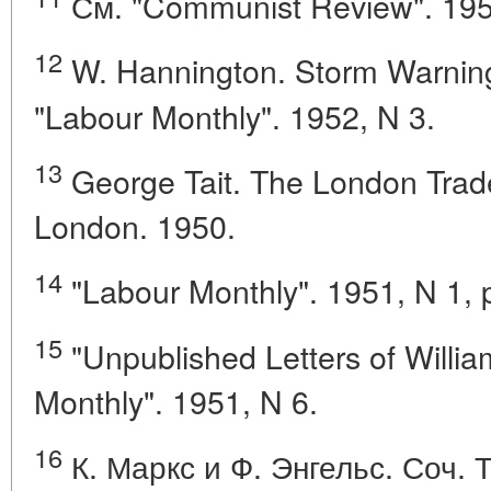
См. "Communist Review". 1953
12
W. Hannington. Storm Warning 
"Labour Monthly". 1952, N 3.
13
George Tait. The London Trad
London. 1950.
14
"Labour Monthly". 1951, N 1, p
15
"Unpublished Letters of Willia
Monthly". 1951, N 6.
16
К. Маркс и Ф. Энгельс. Соч. Т