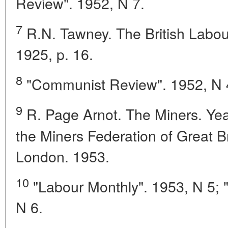
Review". 1952, N 7.
7
R.N. Tawney. The British Lab
1925, p. 16.
8
"Communist Review". 1952, N 4
9
R. Page Arnot. The Miners. Year
the Miners Federation of Great B
London. 1953.
10
"Labour Monthly". 1953, N 5;
N 6.