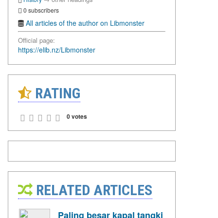
0 subscribers
All articles of the author on Libmonster
Official page:
https://elib.nz/Libmonster
RATING
0 votes
RELATED ARTICLES
Paling besar kapal tangki