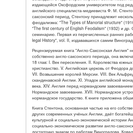
издающейся Оксфордским университетом под реда
английского специалиста-медиевиста Ф. М. Стенто
саксонский период, Стентону принадлежит несколь
феодализма: "The Types of Manorial structure" (1910
"The first century of English Feodalism" (1932) и 
семинарию. Первая из перечисленных ранних работ 
legal History", vol. II, издававшихся самим Виногра
Рецензируемая книга "Англо-Саксонская Англия" н
собственно англо-саксонского периода, она включа
18 глав: I. Век переселения. II. Королевства южных
христианство. V. Английская церковь от Феодора 
VII. Возвышение королей Мерсии. VIII. Век Альфре
скандинавской Англии. XI. Упадок английской монар
века. XIV. Англия перед нормандским завоеванием.
Нормандское завоевание. XVII. Нормандское устрое
нормандское государство. К книге приложена обш
Книга Стентона, основанная частью на его собств
других современных учёных Англии, даёт богатейш
культурной и социально-экономической истории Ан
социально-экономическом развитии англо-саксонск
достаточно знаком по работам Виноградова, Ковал