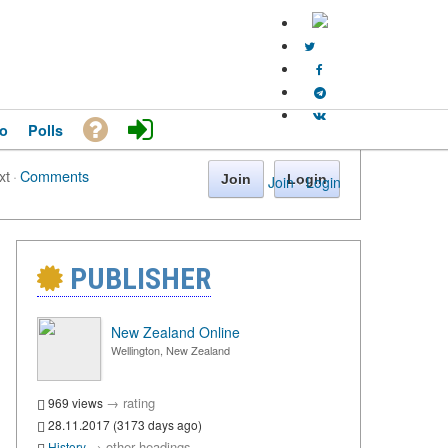
o
Polls
xt
·
Comments
Join
Login
Join
·
Login
PUBLISHER
New Zealand Online
Wellington, New Zealand
→
rating
969 views
28.11.2017 (3173 days ago)
→
other headings
History