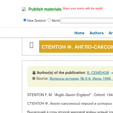
Share your works with the world!
Publish materials
New Zealand
World
Home
Authors
Ar
СТЕНТОН Ф. АНГЛО-САКСО
Author(s) of the publication
:
В. СЕМЁНОВ
Source:
Вопросы истории, № 5-6, Июнь 1946, 
STENTON F. M.
"Anglo-Saxon England"
. Oxford. 1943
СТЕНТОН Ф.
Англо-саксонский период в истории
Вышедший в годы второй мировой войны новый том