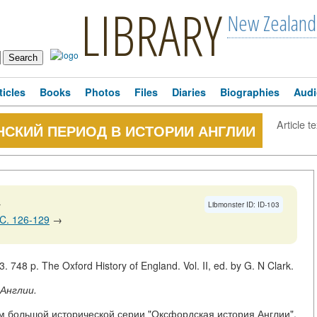
LIBRARY
New Zealand
ticles
Books
Photos
Files
Diaries
Biographies
Audi
Article te
НСКИЙ ПЕРИОД В ИСТОРИИ АНГЛИИ
→
Libmonster ID: ID-103
C. 126-129
→
. 748 p. The Oxford History of England. Vol. II, ed. by G. N Clark.
 Англии.
 большой исторической серии "Оксфордская история Англии",