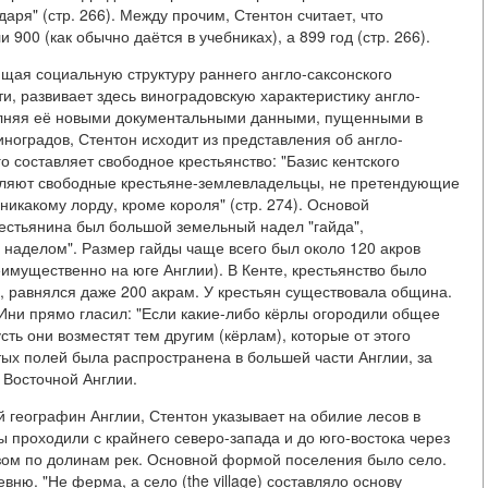
аря" (стр. 266). Между прочим, Стентон считает, что
00 (как обычно даётся в учебниках), а 899 год (стр. 266).
щая социальную структуру раннего англо-саксонского
и, развивает здесь виноградовскую характеристику англо-
полняя её новыми документальными данными, пущенными в
иноградов, Стентон исходит из представления об англо-
о составляет свободное крестьянство: "Базис кентского
вляют свободные крестьяне-землевладельцы, не претендующие
икакому лорду, кроме короля" (стр. 274). Основой
рестьянина был большой земельный надел "гайда",
наделом". Размер гайды чаще всего был около 120 акров
реимущественно на юге Англии). В Кенте, крестьянство было
", равнялся даже 200 акрам. У крестьян существовала община.
Ини прямо гласил: "Если какие-либо кёрлы огородили общее
сть они возместят тем другим (кёрлам), которые от этого
ытых полей была распространена в большей части Англии, за
 Восточной Англии.
 географин Англии, Стентон указывает на обилие лесов в
ы проходили с крайнего северо-запада и до юго-востока через
ом по долинам рек. Основной формой поселения было село.
вню. "Не ферма, а село (the village) составляло основу