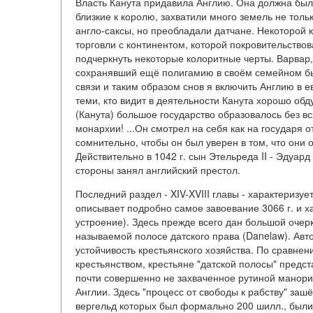
Власть Канута придавила Англию. Она должна был
близкие к королю, захватили много земель не тольк
англо-саксы, но преобладали датчане. Некоторой
торговли с континентом, которой покровительствов
подчеркнуть некоторые колоритные черты. Варвар,
сохранявший ещё полигамию в своём семейном бы
связи и таким образом снов я включить Англию в е
теми, кто видит в деятельности Канута хорошо обд
(Канута) большое государство образовалось без вс
монархии! ...Он смотрел на себя как на государя 
сомнительно, чтобы он был уверен в том, что они 
Действительно в 1042 г. сын Этельреда II - Эдуард
стороны занял английский престол.
Последний раздел - XIV-XVIII главы - характеризу
описывает подробно самое завоевание 3066 г. и 
устроение). Здесь прежде всего дан большой очерк
называемой полосе датского права (Danelaw). Авт
устойчивость крестьянского хозяйства. По сравне
крестьянством, крестьяне "датской полосы" предст
почти совершенно не захваченное рутиной манориа
Англии. Здесь "процесс от свободы к рабству" зашё
вергельд которых был формально 200 шилл., были