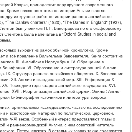
кцией Кларка, принадлежит перу крупного современного
на. Кроме названного тома по истории Англии в англо-
ко других крупных работ по истории раннего английского
), "The Danlaw charters" (1920), "The Danes in England" (1927),
др. Стентон был учеником П. Г. Виноградова по его оксфордскому
Стентона была напечатана в "Oxford Studies in social and
довым.
есколько выходит из рамок обычной хронологии. Кроме
ет и всё правление Вильгельма Завоевателя. Книга состоит из
 англов. III. Английская Нортумбрия. IV. Обращение в
до Бонифация. VI. Образование и литература ранней Англии.
да. IX. Структура раннего английского общества. X. Завоевание
хии. XII. Англия и скандинавский мир. XIII. Реформация X
 XV. Последние годы старого английского государства. XVI.
ние. XVIII. Реорганизация английской церкви. Эпилог: Англо-
ирная библиография источников и литературы вопроса.
енных, оригинальных исследованиях, частью на исследованиях
ий и всесторонний материал по политической, церковной,
глии V-XI веков. Особенный интерес представляют главы о
ой и ранненормандской Англии, с чем советский читатель
евского, Петрушевского. В остальных главах также содержится