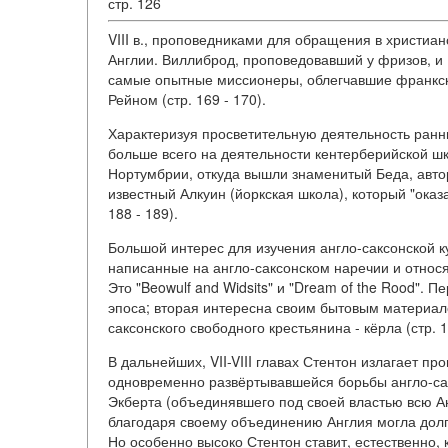
стр. 126
VIII в., проповедниками для обращения в христиа
Англии. Виллиброд, проповедовавший у фризов, и
самые опытные миссионеры, облегчавшие франкск
Рейном (стр. 169 - 170).
Характеризуя просветительную деятельность ранн
больше всего на деятельности кентерберийской ш
Нортумбрии, откуда вышли знаменитый Беда, автор "H
известный Алкуин (йоркская школа), который "оказ
188 - 189).
Большой интерес для изучения англо-саксонской к
написанные на англо-саксонском наречии и относящ
Это "Beowulf and Widsits" и "Dream of the Rood".
эпоса; вторая интересна своим бытовым материал
саксонского свободного крестьянина - кёрла (стр. 1
В дальнейших, VII-VIII главах Стентон излагает п
одновременно развёртывавшейся борьбы англо-сак
Экберта (объединявшего под своей властью всю Ан
благодаря своему объединению Англия могла долг
Но особенно высоко Стентон ставит, естественно,