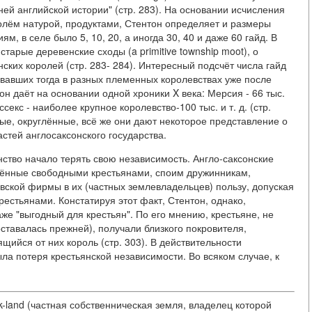
ей английской истории" (стр. 283). На основании исчисления
олём натурой, продуктами, Стентон определяет и размеры
м, в селе было 5, 10, 20, а иногда 30, 40 и даже 60 гайд. В
тарые деревенские сходы (a primitive township moot), о
ских королей (стр. 283- 284). Интересный подсчёт числа гайд
ивавших тогда в разных племенных королевствах уже после
н даёт на основании одной хроники X века: Мерсия - 66 тыс.
ессекс - наиболее крупное королевство-100 тыс. и т. д. (стр.
ные, округлённые, всё же они дают некоторое представление о
стей англосаксонского государства.
нство начало терять свою независимость. Англо-саксонские
лённые свободными крестьянами, споим дружинникам,
вской фирмы в их (частных землевладельцев) пользу, допуская
рестьянами. Констатируя этот факт, Стентон, однако,
же "выгодный для крестьян". По его мнению, крестьяне, не
тавалась прежней), получали близкого покровителя,
ийся от них король (стр. 303). В действительности
а потеря крестьянской независимости. Во всяком случае, к
ok-land (частная собственническая земля, владелец которой