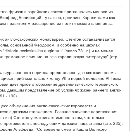
нство фризов и зарейнских саксов приглашались монахи из
 Винфрид Бонифаций - у саксов, ценились Каролингами как
им правителям расширение их политического влияния за
их англо-саксонских монастырей, Стентон останавливается
колы, основанной Феодором, и особенно на школах
istoria ecclesiastica anglorum" (около 731 г.) и не менее
ал громадное влияние на всю каролингскую литературу" (стр.
ультуры раннего периода представляют две светские поэмы,
иеся приблизительно к концу VII и первой половине VIII века.
 Первая даёт яркое отображение древнеязыческого германского
ом, дающим представление об условиях жизни раннего англо-
91 - 192).
роцесс объединения англо-саксонских королевств и
сов с датским вторжением. Главное значение царствования
глию) Стентон усматривает именно в том, что только
о противостоять последующим датским нашествиям (стр. 235).
 короля Альфреда. "Со времени смерти Карла Великого