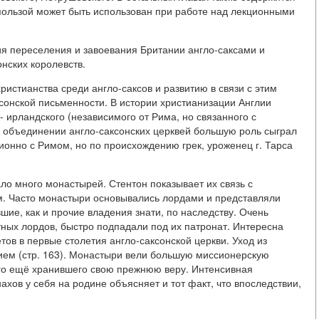
пользой может быть использован при работе над лекционными
ия переселения и завоевания Британии англо-саксами и
нских королевств.
истианства среди англо-саксов и развитию в связи с этим
ксонской письменности. В истории христианизации Англии
- ирландского (независимого от Рима, но связанного с
В объединении англо-саксонских церквей большую роль сыграл
ионно с Римом, но по происхождению грек, уроженец г. Тарса
ало много монастырей. Стентон показывает их связь с
. Часто монастыри основывались лордами и представляли
ие, как и прочие владения знати, по наследству. Очень
тных лордов, быстро подпадали под их патронат. Интересна
в в первые столетия англо-саксонской церкви. Уход из
ием (стр. 163). Монастыри вели большую миссионерскую
лго ещё хранившего свою прежнюю веру. Интенсивная
хов у себя на родине объясняет и тот факт, что впоследствии,