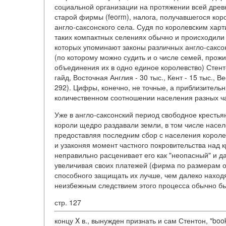
социальной организации на протяжении всей древн
старой фирмы (feorm), налога, получавшегося кор
англо-саксонского села. Судя по королевским хартия
таких компактных селениях обычно и происходили с
которых упоминают законы различных англо-саксон
(по которому можно судить и о числе семей, прож
объединения их в одно единое королевство) Стенто
гайд, Восточная Англия - 30 тыс., Кент - 15 тыс., В
292). Цифры, конечно, не точные, а приблизитель
количественном соотношении населения разных ча
Уже в англо-саксонский период свободное крестья
короли щедро раздавали земли, в том числе насе
предоставляя последним сбор с населения короле
и узаконяя момент частного покровительства над к
неправильно расценивает его как "неопасный" и да
увеличивая своих платежей (фирма по размерам ос
способного защищать их лучше, чем далеко находящ
неизбежным следствием этого процесса обычно был
стр. 127
концу X в., вынужден признать и сам Стентон, "bo