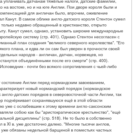
а уплачивать датчанам тяжёлые налоги, датские фамилии,
о на востоке, но и на юге Англии. Пои дворе короля были и
 компенсацией для англичан было, впрочем, оживление
ал Канут. В самом облике англо-датского короля Стентон сумел
 только недавно обращенный в христианство, открыто
ту. Канут сумел, однако, установить широкие международные
вропейскую систему (стр. 401). Однако Стентон несогласен с
уманный план создания "великого северного королевства". "Его
якого плана, и едва ли он сам был уверен в прочности своей
отдельных народов - англичан, датчан, норвежцев, но
останутся объединёнными после его смерти" (стр. 400).
 Исповедник - почти без всякого сопротивления с чьей-либо
ет состояние Англии перед нормандским завоеванием,
характеризует новый нормандский порядок (нормандское
 англо-датских порядков в северовосточной части Англии, так
ор подчёркивает сохранявшуюся ещё в этой области
нию уже с ослабевшим к этому времени англо-саксонским
авляли собою как бы "аристократическое крестьянство", "ещё
льной дисциплины" (стр. 518). Не то было в собственно
л в XI в. уже достаточно далеко. "Многие тысячи англов,
 уже обязаны недельной барщиной в поместьях частных