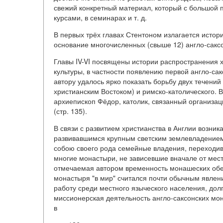
свежий конкретный материал, который с большой 
курсами, в семинарах и т. д.
В первых трёх главах Стентоном излагается истор
основание многочисленных (свыше 12) англо-саксо
Главы IV-VI посвящены истории распространения хр
культуры, в частности появлению первой англо-са
автору удалось ярко показать борьбу двух течений 
христианским Востоком) и римско-католического. 
архиепископ Фёдор, католик, связанный организац
(стр. 135).
В связи с развитием христианства в Англии возник
развивавшимся крупным светским землевладением
собою своего рода семейные владения, переходивш
многие монастыри, не зависевшие вначале от мес
отмечаемая автором временность монашеских обето
монастыря "в мир" считался почти обычным явлен
работу среди местного языческого населения, до
миссионерская деятельность англо-саксонских мона
в