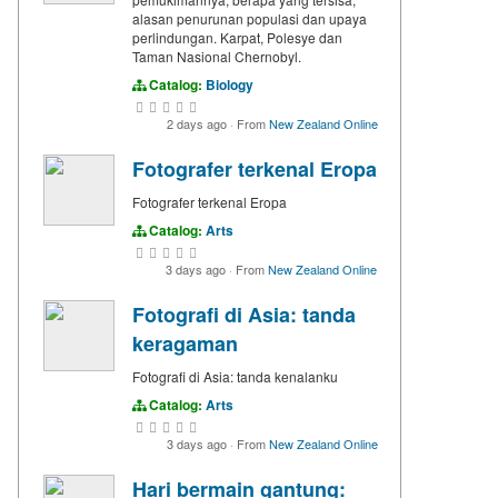
alasan penurunan populasi dan upaya
perlindungan. Karpat, Polesye dan
Taman Nasional Chernobyl.
Catalog:
Biology
2 days ago
·
From
New Zealand Online
Fotografer terkenal Eropa
Fotografer terkenal Eropa
Catalog:
Arts
3 days ago
·
From
New Zealand Online
Fotografi di Asia: tanda
keragaman
Fotografi di Asia: tanda kenalanku
Catalog:
Arts
3 days ago
·
From
New Zealand Online
Hari bermain gantung: