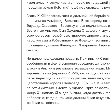
имел иммунитетную хартию, - book, по тогдашней 
неродная земля (folk-land), ещё не лопавшая в руки
Главы X-XIII рассказывают о дальнейшей борьбе а
преемниках Альфреда Великого. В тот период нати
Эдуарда Старшего - Вессексу снова подчинилась в
Восточную Англию. Сын Эдуарда Старшего и внук 
всем островом, возобновил широкие дипломатичес
Каролингами и Робертинами во Франции, вступив
правящими домами Фландрии, Лотарингии, Герман
сестре).
Но далее последовали неудачи. Причины их Стенто
особенности в факте усиления соседнего датско-с
власти в Англии в результате возвышения знати
королевствами (герцоги - duces, как иногда они н
легко переходили на сторону датчан, вели междоу
царствование короля Этельреда II (978 - 1016) з
Канутом Датским. Стентону удалось ярко показать
конца X - начала XI в. для Англии, когда датский 
побережье, когда англичане должны были откупать
же были завоёваны.