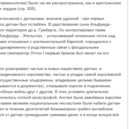
терминологии) была так же распространена, как и крестьянская
 лордов (стр. 305).
нглосаксов с датчанами, вначале удачной - при первых
ск датчан был ослаблен. В царствование сына Альфреда -
ся территория до р. Гумберта. Он контролировал также
Альфреда - Этельстан, - установивший гегемонию почти над
кие отношения с континентальной Европой, породнился с
 одновременно в родственные связи с феодальными
ии (император Оттон I первым браком был женат на его
н усматривает частью в новых нашествиях датчан, в
кандинавского королевства, частью в упадке самой королевской
. Могущественные эльдормены, владевшие целыми бывшими
азываются в документах), отказывали королю в подчинении,
собные войны друг с другом. В этих условиях длительное
акончилось полной катастрофой. Англия была завоёвана королём
, каким великим национальным несчастьем были набеги датчан
флот в течение десятилетий безнаказанно грабил английское
ся от датчан громадными суммами денег и в конце концов всё