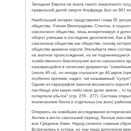
Западная Европа не знала такого энергичного госуд
правильной датой смерти Альфреда был не 901 или 9
Наибольший интерес представляет глава IX, рисую
общества. Ученик Виноградова, Стентон, в сущност
саксонского общества, лишь конкретизируя и до
оборот учёными в последние десятилетия. Как и В
саксонском обществе как обществе, основу которог
общества времени короля Этельберта явно соста
на знатное происхождение, но не подчиняющиеся н
хозяйственного благополучия англо-саксонского к
называющийся в латинских документах "семейным 
(около 40 га), но иногда спускался до 40 акров (п
особенно крепким, надел, так называемый "сулунг
Одним из параграфов законов вессекского короля 
пастбище или какую-либо свою долю земли.., то пу
потерпели убыток" (стр. 276 - 277). Система откр
исключением Кента и отдельных (не всех) районов
Опираясь на новейшие исследования исторической
Англии в англо-саксонский период. Лесные массив
всю Среднюю Азию. Народ селился главным образ
Встречались и хутора, но они лишь дополняли дере