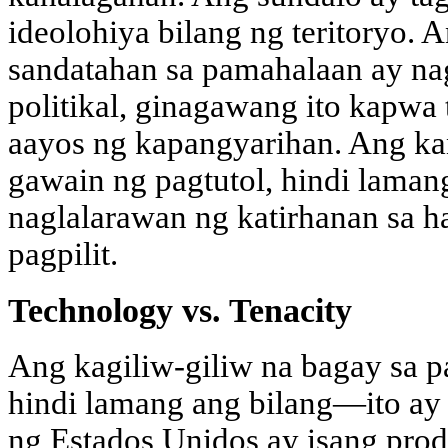
ideolohiya bilang ng teritoryo.
sandatahan sa pamahalaan ay na
politikal, ginagawang ito kapwa
aayos ng kapangyarihan. Ang ka
gawain ng pagtutol, hindi laman
naglalarawan ng katirhanan sa 
pagpilit.
Technology vs. Tenacity
Ang kagiliw-giliw na bagay sa 
hindi lamang ang bilang—ito ay 
ng Estados Unidos ay isang pro