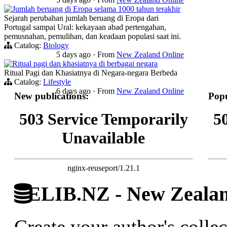
Jumlah beruang di Eropa selama 1000 tahun terakhir
Sejarah perubahan jumlah beruang di Eropa dari
Portugal sampai Ural: kekayaan abad pertengahan,
pemusnahan, pemulihan, dan keadaan populasi saat ini.
Catalog:
Biology
5 days ago
·
From
New Zealand Online
Ritual pagi dan khasiatnya di berbagai negara
Ritual Pagi dan Khasiatnya di Negara-negara Berbeda
Catalog:
Lifestyle
6 days ago
·
From
New Zealand Online
New publications:
Popu
503 Service Temporarily
5
Unavailable
nginx-reuseport/1.21.1
ELIB.NZ - New Zealand
Create your author's collec