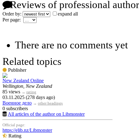
Reviews of professional author
Order by:
expand all
Per page:
There are no comments yet
Related topics
Publisher
New Zealand Online
Wellington, New Zealand
85 views
→
rating
03.11.2025 (278 days ago)
Военное дело
→
other headings
0 subscribers
All articles of the author on Libmonster
Official page:
https://elib.nz/Libmonster
Rating