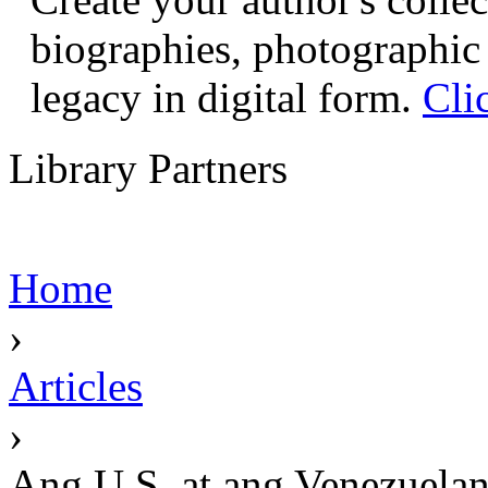
biographies, photographic 
legacy in digital form.
Cli
Library Partners
Home
›
Articles
›
Ang U.S. at ang Venezuela