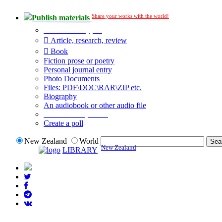
Share your works with the world!
Publish materials
Publication type?
Article, research, review
Book
Fiction prose or poetry
Personal journal entry
Photo Documents
Files: PDF\DOC\RAR\ZIP etc.
Biography
An audiobook or other audio file
Additional options:
Create a poll
New Zealand
World
New Zealand
LIBRARY