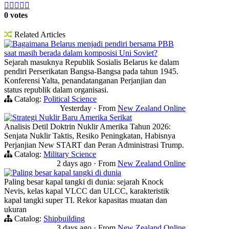





0 votes
Related Articles
Bagaimana Belarus menjadi pendiri bersama PBB
saat masih berada dalam komposisi Uni Soviet?
Sejarah masuknya Republik Sosialis Belarus ke dalam
pendiri Perserikatan Bangsa-Bangsa pada tahun 1945.
Konferensi Yalta, penandatanganan Perjanjian dan
status republik dalam organisasi.
Catalog:
Political Science
Yesterday
·
From
New Zealand Online
Strategi Nuklir Baru Amerika Serikat
Analisis Detil Doktrin Nuklir Amerika Tahun 2026:
Senjata Nuklir Taktis, Resiko Peningkatan, Habisnya
Perjanjian New START dan Peran Administrasi Trump.
Catalog:
Military Science
2 days ago
·
From
New Zealand Online
Paling besar kapal tangki di dunia
Paling besar kapal tangki di dunia: sejarah Knock
Nevis, kelas kapal VLCC dan ULCC, karakteristik
kapal tangki super TI. Rekor kapasitas muatan dan
ukuran
Catalog:
Shipbuilding
3 days ago
·
From
New Zealand Online