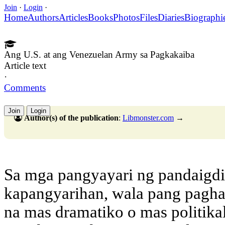
Join
·
Login
·
Home
Authors
Articles
Books
Photos
Files
Diaries
Biographi
Ang U.S. at ang Venezuelan Army sa Pagkakaiba
Article text
·
Comments
Join
Login
Author(s) of the publication
:
Libmonster.com
→
Sa mga pangyayari ng pandaigdi
kapangyarihan, wala pang pag
na mas dramatiko o mas politikal