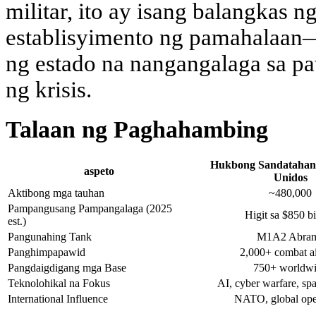
militar, ito ay isang balangkas 
establisyimento ng pamahalaan
ng estado na nangangalaga sa pat
ng krisis.
Talaan ng Paghahambing
Hukbong Sandatahan 
aspeto
Unidos
Aktibong mga tauhan
~480,000
Pampangusang Pampangalaga (2025
Higit sa $850 b
est.)
Pangunahing Tank
M1A2 Abra
Panghimpapawid
2,000+ combat ai
Pangdaigdigang mga Base
750+ worldw
Teknolohikal na Fokus
AI, cyber warfare, sp
International Influence
NATO, global ope