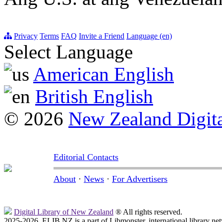
Privacy
Terms
FAQ
Invite a Friend
Language (en)
Select Language
American English
British English
© 2026
New Zealand Digita
Editorial Contacts
About
·
News
·
For Advertisers
Digital Library of New Zealand
® All rights reserved.
2025-2026, ELIB.NZ is a part of Libmonster, international library ne