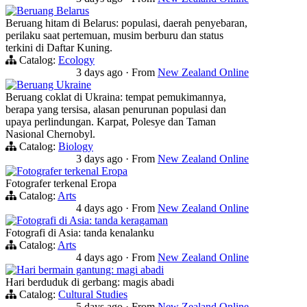
Beruang Belarus
Beruang hitam di Belarus: populasi, daerah penyebaran,
perilaku saat pertemuan, musim berburu dan status
terkini di Daftar Kuning.
Catalog:
Ecology
3 days ago
·
From
New Zealand Online
Beruang Ukraine
Beruang coklat di Ukraina: tempat pemukimannya,
berapa yang tersisa, alasan penurunan populasi dan
upaya perlindungan. Karpat, Polesye dan Taman
Nasional Chernobyl.
Catalog:
Biology
3 days ago
·
From
New Zealand Online
Fotografer terkenal Eropa
Fotografer terkenal Eropa
Catalog:
Arts
4 days ago
·
From
New Zealand Online
Fotografi di Asia: tanda keragaman
Fotografi di Asia: tanda kenalanku
Catalog:
Arts
4 days ago
·
From
New Zealand Online
Hari bermain gantung: magi abadi
Hari berduduk di gerbang: magis abadi
Catalog:
Cultural Studies
5 days ago
·
From
New Zealand Online