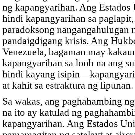
ng kapangyarihan. Ang Estados
hindi kapangyarihan sa paglapit
paradoksong nangangahulugan 
pandaigdigang krisis. Ang Huk
Venezuela, bagaman may kakaun
kapangyarihan sa loob na ang s
hindi kayang isipin—kapangyarih
at kahit sa estraktura ng lipunan.
Sa wakas, ang paghahambing n
na ito ay katulad ng paghahambi
kapangyarihan. Ang Estados Unid
pamamagitan ng satelayt at aircr