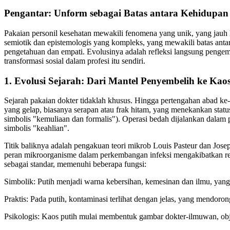
Pengantar: Unform sebagai Batas antara Kehidupa
Pakaian personil kesehatan mewakili fenomena yang unik, yang jauh le
semiotik dan epistemologis yang kompleks, yang mewakili batas antar
pengetahuan dan empati. Evolusinya adalah refleksi langsung penge
transformasi sosial dalam profesi itu sendiri.
1. Evolusi Sejarah: Dari Mantel Penyembelih ke Kao
Sejarah pakaian dokter tidaklah khusus. Hingga pertengahan abad ke-1
yang gelap, biasanya serapan atau frak hitam, yang menekankan stat
simbolis "kemuliaan dan formalis"). Operasi bedah dijalankan dalam pa
simbolis "keahlian".
Titik baliknya adalah pengakuan teori mikrob Louis Pasteur dan Jose
peran mikroorganisme dalam perkembangan infeksi mengakibatkan rev
sebagai standar, memenuhi beberapa fungsi:
Simbolik: Putih menjadi warna kebersihan, kemesinan dan ilmu, yang
Praktis: Pada putih, kontaminasi terlihat dengan jelas, yang mendoro
Psikologis: Kaos putih mulai membentuk gambar dokter-ilmuwan, obje