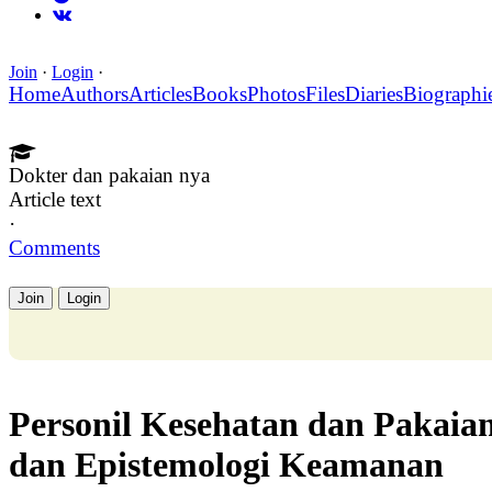
Join
·
Login
·
Home
Authors
Articles
Books
Photos
Files
Diaries
Biographi
Dokter dan pakaian nya
Article text
·
Comments
Join
Login
Personil Kesehatan dan Pakaian
dan Epistemologi Keamanan