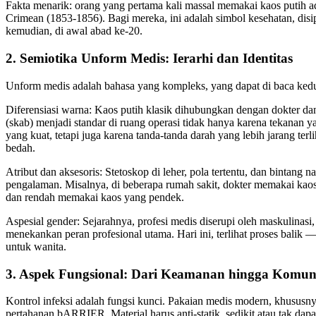
Fakta menarik: orang yang pertama kali massal memakai kaos putih a
Crimean (1853-1856). Bagi mereka, ini adalah simbol kesehatan, disi
kemudian, di awal abad ke-20.
2. Semiotika Unform Medis: Ierarhi dan Identitas
Unform medis adalah bahasa yang kompleks, yang dapat di baca kedu
Diferensiasi warna: Kaos putih klasik dihubungkan dengan dokter da
(skab) menjadi standar di ruang operasi tidak hanya karena tekanan y
yang kuat, tetapi juga karena tanda-tanda darah yang lebih jarang terl
bedah.
Atribut dan aksesoris: Stetoskop di leher, pola tertentu, dan bintang 
pengalaman. Misalnya, di beberapa rumah sakit, dokter memakai kao
dan rendah memakai kaos yang pendek.
Aspesial gender: Sejarahnya, profesi medis diserupi oleh maskulinas
menekankan peran profesional utama. Hari ini, terlihat proses bali
untuk wanita.
3. Aspek Fungsional: Dari Keamanan hingga Komun
Kontrol infeksi adalah fungsi kunci. Pakaian medis modern, khususnya
pertahanan bARRIER. Material harus anti-statik, sedikit atau tak dapa