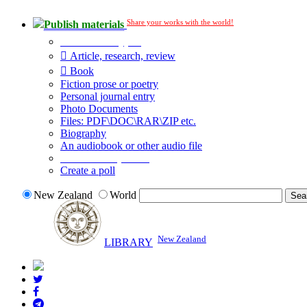
Share your works with the world!
Publish materials
Publication type?
Article, research, review
Book
Fiction prose or poetry
Personal journal entry
Photo Documents
Files: PDF\DOC\RAR\ZIP etc.
Biography
An audiobook or other audio file
Additional options:
Create a poll
New Zealand
World
New Zealand
LIBRARY