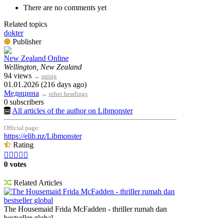
There are no comments yet
Related topics
dokter
Publisher
New Zealand Online
Wellington, New Zealand
94 views
→
rating
01.01.2026 (216 days ago)
Медицина
→
other headings
0 subscribers
All articles of the author on Libmonster
Official page:
https://elib.nz/Libmonster
Rating





0 votes
Related Articles
The Housemaid Frida McFadden - thriller rumah dan
bestseller global
The Housemaid Frida McFadden - thriller rumah dan
bestseller global