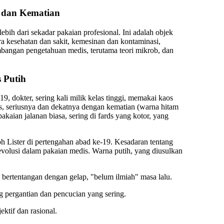
n dan Kematian
bih dari sekadar pakaian profesional. Ini adalah objek
a kesehatan dan sakit, kemesinan dan kontaminasi,
mbangan pengetahuan medis, terutama teori mikrob, dan
s Putih
9, dokter, sering kali milik kelas tinggi, memakai kaos
us, seriusnya dan dekatnya dengan kematian (warna hitam
kaian jalanan biasa, sering di fards yang kotor, yang
ph Lister di pertengahan abad ke-19. Kesadaran tentang
olusi dalam pakaian medis. Warna putih, yang diusulkan
 bertentangan dengan gelap, "belum ilmiah" masa lalu.
ng pergantian dan pencucian yang sering.
ktif dan rasional.