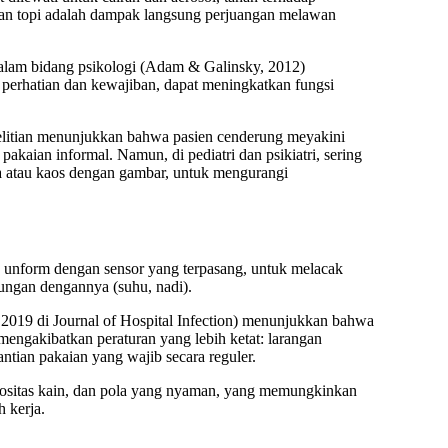
 dan topi adalah dampak langsung perjuangan melawan
dalam bidang psikologi (Adam & Galinsky, 2012)
erhatian dan kewajiban, dapat meningkatkan fungsi
elitian menunjukkan bahwa pasien cenderung meyakini
kaian informal. Namun, di pediatri dan psikiatri, sering
sa atau kaos dengan gambar, untuk mengurangi
n unform dengan sensor yang terpasang, untuk melacak
ubungan dengannya (suhu, nadi).
 2019 di Journal of Hospital Infection) menunjukkan bahwa
mengakibatkan peraturan yang lebih ketat: larangan
antian pakaian yang wajib secara reguler.
rositas kain, dan pola yang nyaman, yang memungkinkan
 kerja.