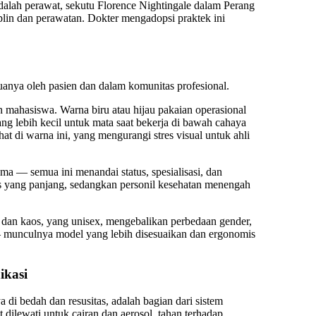
dalah perawat, sekutu Florence Nightingale dalam Perang
plin dan perawatan. Dokter mengadopsi praktek ini
anya oleh pasien dan dalam komunitas profesional.
n mahasiswa. Warna biru atau hijau pakaian operasional
ang lebih kecil untuk mata saat bekerja di bawah cahaya
ihat di warna ini, yang mengurangi stres visual untuk ahli
nama — semua ini menandai status, spesialisasi, dan
s yang panjang, sedangkan personil kesehatan menengah
i, dan kaos, yang unisex, mengebalikan perbedaan gender,
k — munculnya model yang lebih disesuaikan dan ergonomis
ikasi
 di bedah dan resusitas, adalah bagian dari sistem
t dilewati untuk cairan dan aerosol, tahan terhadap