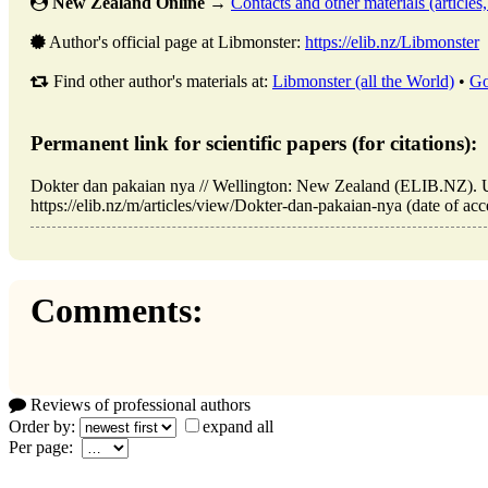
New Zealand Online
→
Contacts and other materials (articles, 
Author's official page at Libmonster:
https://elib.nz/Libmonster
Find other author's materials at:
Libmonster (all the World)
•
Go
Permanent link for scientific papers (for citations):
Dokter dan pakaian nya // Wellington: New Zealand (ELIB.NZ).
https://elib.nz/m/articles/view/Dokter-dan-pakaian-nya (date of acc
Comments:
Reviews of professional authors
Order by:
expand all
Per page: