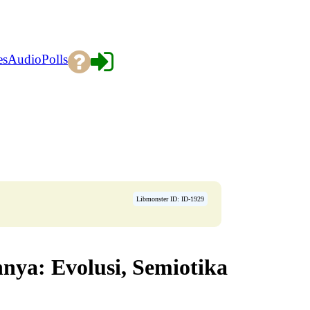
es
Audio
Polls
Libmonster ID: ID-1929
nya: Evolusi, Semiotika