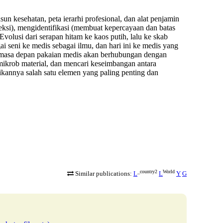
sun kesehatan, peta ierarhi profesional, dan alat penjamin
feksi), mengidentifikasi (membuat kepercayaan dan batas
volusi dari serapan hitam ke kaos putih, lalu ke skab
ai seni ke medis sebagai ilmu, dan hari ini ke medis yang
n masa depan pakaian medis akan berhubungan dengan
imikrob material, dan mencari keseimbangan antara
ikannya salah satu elemen yang paling penting dan
_country2
World
Similar publications:
L
L
Y
G