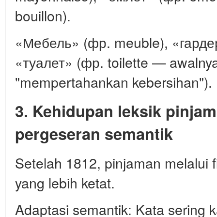
bouillon).
«Мебель» (фр. meuble), «гардер
«туалет» (фр. toilette — awalny
"mempertahankan kebersihan").
3. Kehidupan leksik pinjam
pergeseran semantik
Setelah 1812, pinjaman melalui f
yang lebih ketat.
Adaptasi semantik: Kata sering