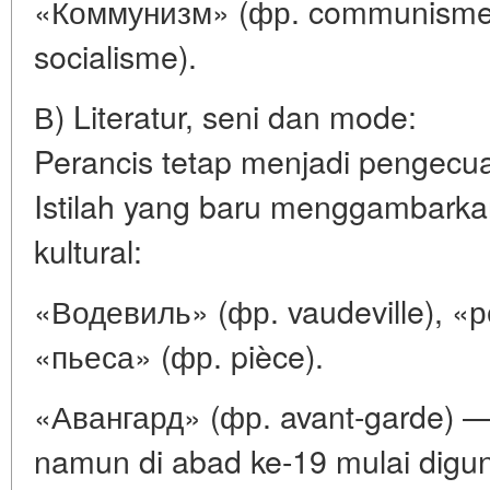
«Коммунизм» (фр. communisme)
socialisme).
В) Literatur, seni dan mode:
Perancis tetap menjadi pengecua
Istilah yang baru menggambarkan
kultural:
«Водевиль» (фр. vaudeville), «р
«пьеса» (фр. pièce).
«Авангард» (фр. avant-garde) — a
namun di abad ke-19 mulai dig