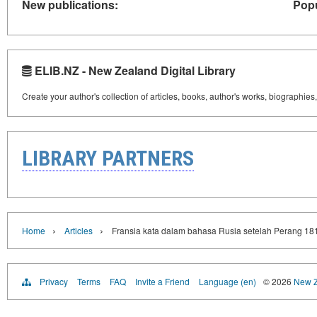
New publications:
Popu
ELIB.NZ - New Zealand Digital Library
Create your author's collection of articles, books, author's works, biographies
LIBRARY PARTNERS
›
›
Home
Articles
Fransia kata dalam bahasa Rusia setelah Perang 18
Privacy
Terms
FAQ
Invite a Friend
Language (en)
© 2026
New Z