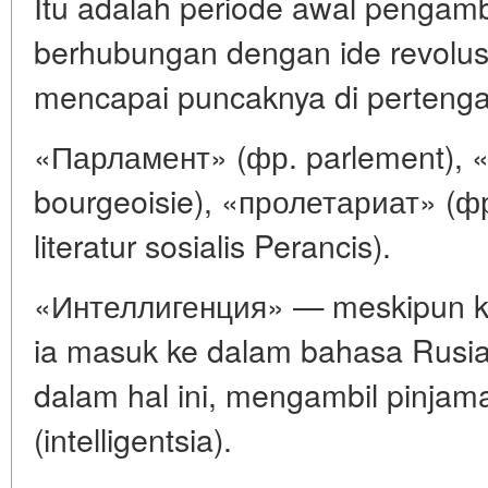
Itu adalah periode awal pengamb
berhubungan dengan ide revolusi
mencapai puncaknya di pertenga
«Парламент» (фр. parlement), 
bourgeoisie), «пролетариат» (фр.
literatur sosialis Perancis).
«Интеллигенция» — meskipun kata
ia masuk ke dalam bahasa Rusia 
dalam hal ini, mengambil pinjama
(intelligentsia).