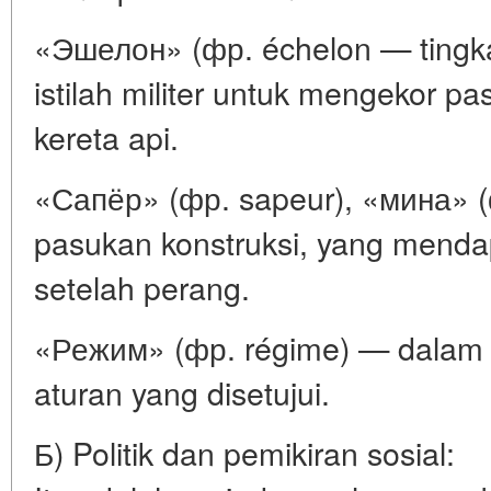
«Эшелон» (фр. échelon — tingka
istilah militer untuk mengekor 
kereta api.
«Сапёр» (фр. sapeur), «мина» (ф
pasukan konstruksi, yang menda
setelah perang.
«Режим» (фр. régime) — dalam a
aturan yang disetujui.
Б) Politik dan pemikiran sosial: