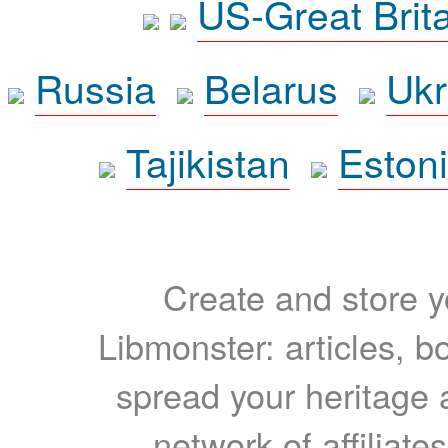
US-Great Brit
Russia
Belarus
Ukr
Tajikistan
Eston
Create and store yo
Libmonster: articles, b
spread your heritage a
network of affiliates