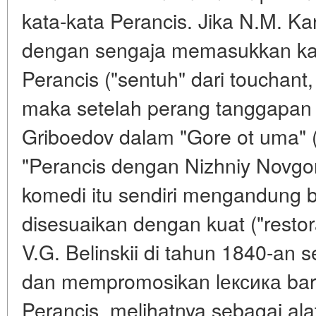
kata-kata Perancis. Jika N.M. Ka
dengan sengaja memasukkan kali
Perancis ("sentuh" dari touchant, "
maka setelah perang tanggapan me
Griboedov dalam "Gore ot uma"
"Perancis dengan Nizhniy Novg
komedi itu sendiri mengandung 
disesuaikan dengan kuat ("restora
V.G. Belinskii di tahun 1840-an
dan mempromosikan lексика baru
Perancis, melihatnya sebagai ala