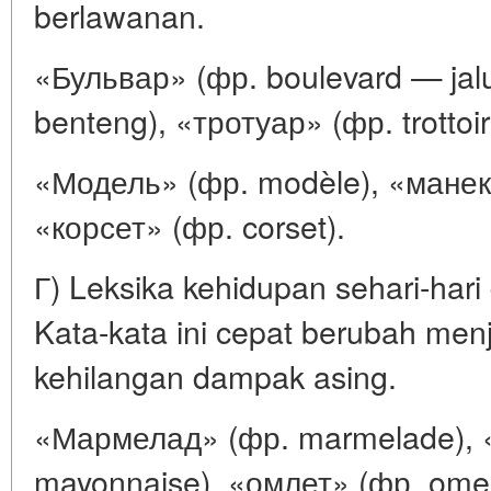
berlawanan.
«Бульвар» (фр. boulevard — jalu
benteng), «тротуар» (фр. trottoir
«Модель» (фр. modèle), «манек
«корсет» (фр. corset).
Г) Leksika kehidupan sehari-hari
Kata-kata ini cepat berubah men
kehilangan dampak asing.
«Мармелад» (фр. marmelade), 
mayonnaise), «омлет» (фр. omel