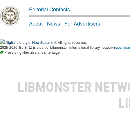
Editorial Contacts
About
·
News
·
For Advertisers
Digital Library of New Zealand
® All rights reserved.
2025-2026, ELIB.NZ is a part of Libmonster, international library network (
open ma
Preserving New Zealand's heritage
LIBMONSTER NET
L