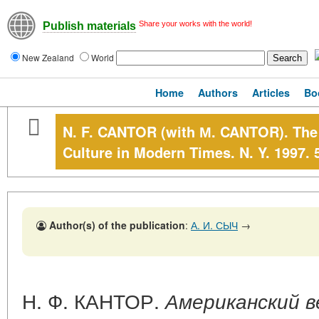
Share your works with the world!
Publish materials
New Zealand
World
Home
Authors
Articles
Bo
N. F. CANTOR (with М. CANTOR). The 
Culture in Modern Times. N. Y. 1997. 
Author(s) of the publication
:
А. И. СЫЧ
→
Н. Ф. КАНТОР.
Американский в