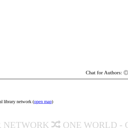
Chat for Authors:
l library network (
open map
)
R NETWORK
ONE WORLD - 