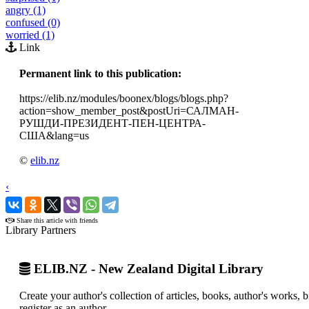
angry (1)
confused (0)
worried (1)
Link
Permanent link to this publication:
https://elib.nz/modules/boonex/blogs/blogs.php?
action=show_member_post&postUri=САЛМАН-
РУШДИ-ПРЕЗИДЕНТ-ПЕН-ЦЕНТРА-
США&lang=us
©
elib.nz
‹
›
Share this article with friends
Library Partners
ELIB.NZ - New Zealand Digital Library
Create your author's collection of articles, books, author's works,
register as an author.