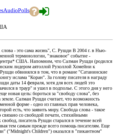
es
Audio
Polls
США
ва - это сама жизнь", С. Рушди В 2004 г. в Нью-
енной терминологии, "знаковое" событие -
центра* США. Напомним, что Салман Рушди (родился
ьманским лидером аятоллой Рухоллой Хомейни к
 Рушди обвинялся в том, что в романе "Сатанинские
нигу ислама "Коран". За голову писателя в награду
ди даты 14 февраля, хотя для всех людей это
чился в траур" и ушел в подполье. С этого дня у него
ще новая цель: бороться за "свободу слова", без
 земле. Салман Рушди считает, что возможность
менной форме - одно из главных прав человека,
орой есть, что заявить миру. Свобода слова - такое
 связано со свободой печати, стихийными
вобод, писатель Рушди старался в течение всей
ывая тем самым прежде всего помощь писателям. Еще
" ("Midnight's Children") оказался в "пикантном"