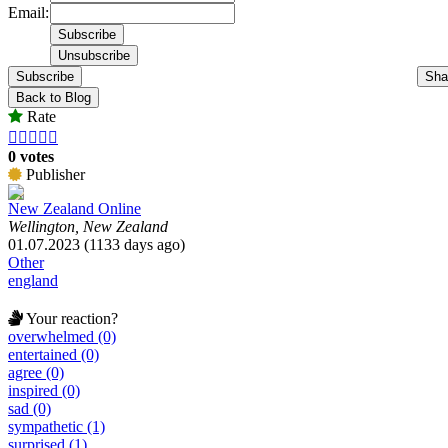
Email:
Subscribe
Sha
Back to Blog
Rate





0 votes
Publisher
New Zealand Online
Wellington, New Zealand
01.07.2023 (1133 days ago)
Other
england
Your reaction?
overwhelmed (0)
entertained (0)
agree (0)
inspired (0)
sad (0)
sympathetic (1)
surprised (1)