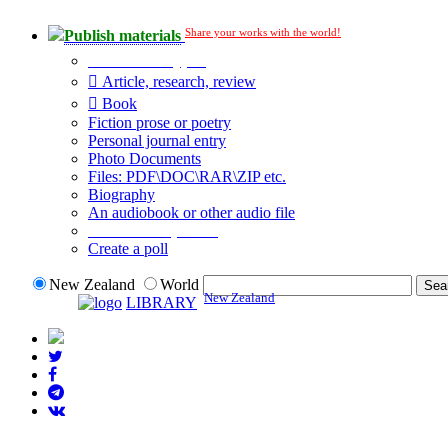
Share your works with the world!
Publish materials
Publication type?
Article, research, review
Book
Fiction prose or poetry
Personal journal entry
Photo Documents
Files: PDF\DOC\RAR\ZIP etc.
Biography
An audiobook or other audio file
Additional options:
Create a poll
New Zealand
World
New Zealand
LIBRARY