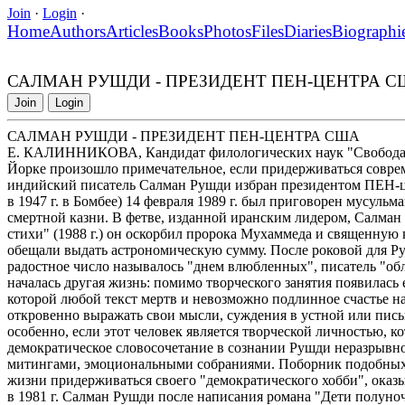
Join
·
Login
·
Home
Authors
Articles
Books
Photos
Files
Diaries
Biographi
САЛМАН РУШДИ - ПРЕЗИДЕНТ ПЕН-ЦЕНТРА 
Join
Login
САЛМАН РУШДИ - ПРЕЗИДЕНТ ПЕН-ЦЕНТРА США
Е. КАЛИННИКОВА, Кандидат филологических наук "Свобода сло
Йорке произошло примечательное, если придерживаться соврем
индийский писатель Салман Рушди избран президентом ПЕН-
в 1947 г. в Бомбее) 14 февраля 1989 г. был приговорен мусул
смертной казни. В фетве, изданной иранским лидером, Салман
стихи" (1988 г.) он оскорбил пророка Мухаммеда и священную к
обещали выдать астрономическую сумму. После роковой для Руш
радостное число называлось "днем влюбленных", писатель "обла
началась другая жизнь: помимо творческого занятия появилась е
которой любой текст мертв и невозможно подлинное счастье на
откровенно выражать свои мысли, суждения в устной или пись
особенно, если этот человек является творческой личностью, кот
демократическое словосочетание в сознании Рушди неразрывно
митингами, эмоциональными собраниями. Поборник подобных с
жизни придерживаться своего "демократического хобби", оказ
в 1981 г. Салман Рушди после написания романа "Дети полуночи