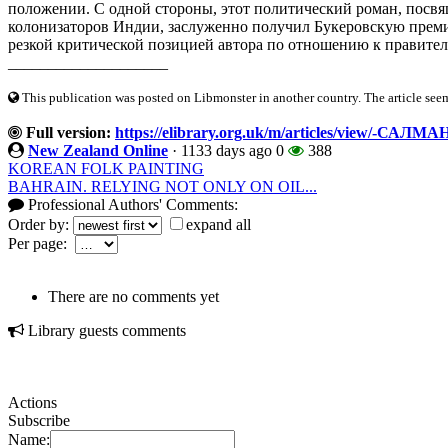
положении. С одной стороны, этот политический роман, посв
колонизаторов Индии, заслуженно получил Букеровскую премию
резкой критической позицией автора по отношению к правитель
____________________
This publication was posted on Libmonster in another country. The article seeme
Full version:
https://elibrary.org.uk/m/articles/view
New Zealand Online
·
1133 days ago
0
388
KOREAN FOLK PAINTING
BAHRAIN. RELYING NOT ONLY ON OIL...
Professional Authors' Comments:
Order by:
expand all
Per page:
There are no comments yet
Library guests comments
Actions
Subscribe
Name: