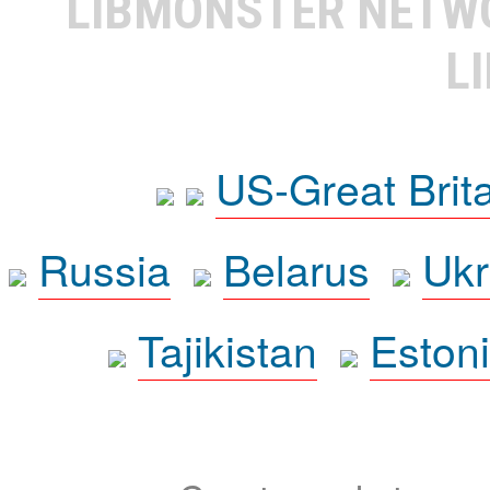
LIBMONSTER NET
L
US-Great Brit
Russia
Belarus
Ukr
Tajikistan
Eston