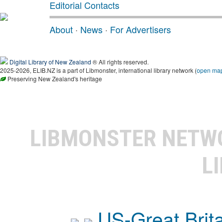
Editorial Contacts
About
·
News
·
For Advertisers
Digital Library of New Zealand
® All rights reserved.
2025-2026, ELIB.NZ is a part of Libmonster, international library network (
open ma
Preserving New Zealand's heritage
LIBMONSTER NET
L
US-Great Brit