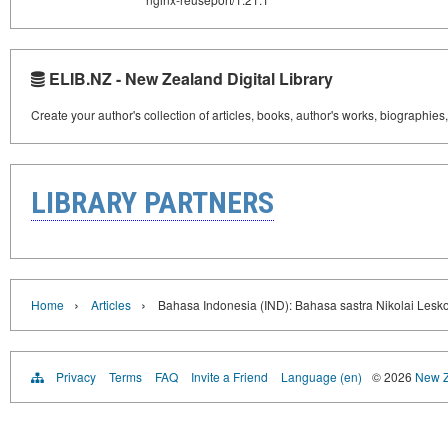
ELIB.NZ - New Zealand Digital Library
Create your author's collection of articles, books, author's works, biographies
LIBRARY PARTNERS
›
›
Home
Articles
Bahasa Indonesia (IND): Bahasa sastra Nikolai Lesk
Privacy
Terms
FAQ
Invite a Friend
Language (en)
© 2026
New Z