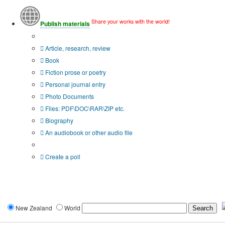
Share your works with the world!
Publish materials
Publication type?
Article, research, review
Book
Fiction prose or poetry
Personal journal entry
Photo Documents
Files: PDF\DOC\RAR\ZIP etc.
Biography
An audiobook or other audio file
Additional options:
Create a poll
New Zealand
World