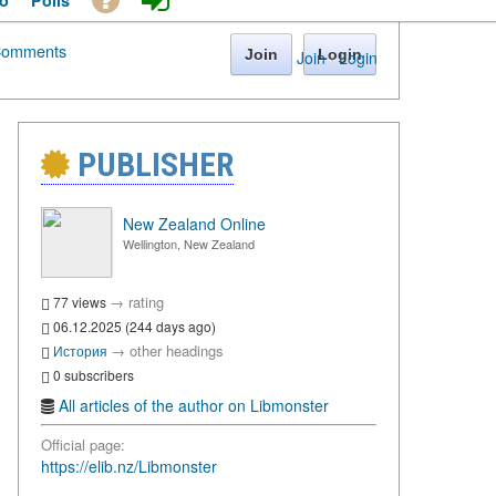
o
Polls
omments
Join
Login
Join
·
Login
PUBLISHER
New Zealand Online
Wellington, New Zealand
→
rating
77 views
06.12.2025 (244 days ago)
→
other headings
История
0 subscribers
All articles of the author on Libmonster
Official page:
https://elib.nz/Libmonster