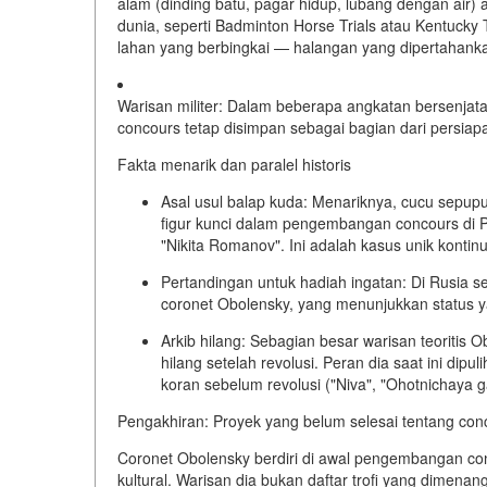
alam (dinding batu, pagar hidup, lubang dengan air) a
dunia, seperti
Badminton Horse Trials
atau
Kentucky 
lahan yang berbingkai — halangan yang dipertahanka
Warisan militer:
Dalam beberapa angkatan bersenjata 
concours tetap disimpan sebagai bagian dari persiap
Fakta menarik dan paralel historis
Asal usul balap kuda:
Menariknya, cucu sepupu 
figur kunci dalam pengembangan concours di Pe
"Nikita Romanov". Ini adalah kasus unik kontinu
Pertandingan untuk hadiah ingatan:
Di Rusia se
coronet Obolensky, yang menunjukkan status ya
Arkib hilang:
Sebagian besar warisan teoritis Ob
hilang setelah revolusi. Peran dia saat ini di
koran sebelum revolusi ("Niva", "Ohotnichaya 
Pengakhiran: Proyek yang belum selesai tentang con
Coronet Obolensky berdiri di awal pengembangan co
kultural
. Warisan dia bukan daftar trofi yang dimena