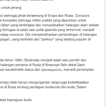
n untuk perang
i olahraga pihak berwenang di Eropa dan Rusia. Concours
ai
kompleks olahraga militer praktis
yang diperlukan untuk
 lahan yang berbingkai dan menyelesaikan halangan alam adalah
 bertugas di salah satu polisi gwardia yang terhormat, menjadi
hadap concours. Dia mempertahankan pertandingan di
halangan
 pagar), yang berbeda dari "parkour" yang sedang populer di
a tahun 1889, Obolensky menjadi salah satu pendiri dan
halangan pertama di Rusia di Krasnoye Selo dekat Saint
kan karakteristik status dan zрелищность, menarik penampilan
ensky tidak hanya mengorganisir, tetapi juga
kodeifikasikan
ama di Rusia tentang persiapan konkurnis dan kuda. Dalam
atas kepraguan kuda.