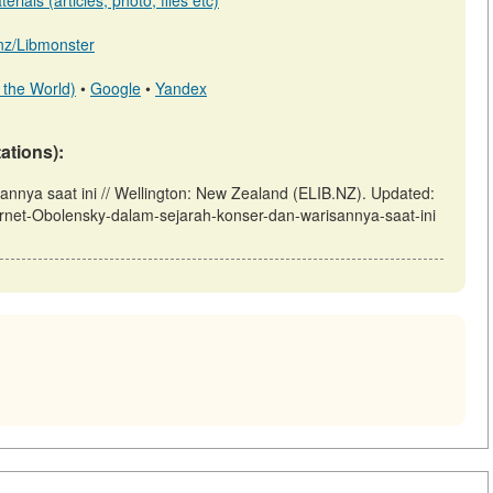
rials (articles, photo, files etc)
b.nz/Libmonster
 the World)
•
Google
•
Yandex
tations):
nnya saat ini // Wellington: New Zealand (ELIB.NZ). Updated:
Cornet-Obolensky-dalam-sejarah-konser-dan-warisannya-saat-ini