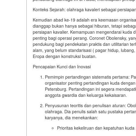
Konteks Sejarah: olahraga kavaleri sebagai persiapa
Kemudian abad ke-19 adalah era keemasan organisas
dianggap bukan hanya sebagai hiburan, tetapi sebag
persiapan kavalier. Kemampuan mengendarai kuda di
penting bagi operasi perang. Coronet Obolensky, yang
pendukung bagi pendekatan
praktis dan utilitarian
ter
alam, yang belum standarisasi
( pagar hidup, lubang,
Eropa dengan konstruksi buatan.
Pencapaian Kunci dan Inovasi
Pemimpin pertandingan sistematis pertama:
Pad
organisator penting pertandingan kuda dengan 
Petersburg. Pertandingan ini segera mendapat
anggota gwardia dan keluarga kekaisaran.
Penyusunan teoritis dan penulisan aturan:
Obol
olahraga. Dia penulis salah satu pustaka pert
karyanya, dia menekankan:
Prioritas
kekeliruan dan kepatuhan
kuda 