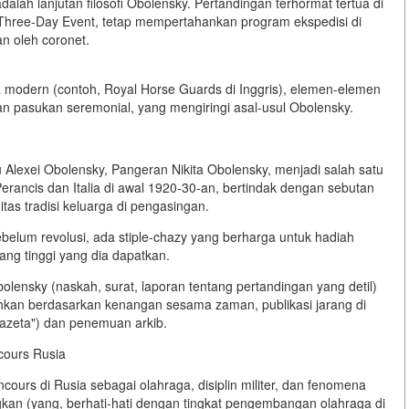
dalah lanjutan filosofi Obolensky. Pertandingan terhormat tertua di
Three-Day Event
, tetap mempertahankan program ekspedisi di
n oleh coronet.
modern (contoh, Royal Horse Guards di Inggris), elemen-elemen
an pasukan seremonial, yang mengiringi asal-usul Obolensky.
Alexei Obolensky, Pangeran Nikita Obolensky, menjadi salah satu
rancis dan Italia di awal 1920-30-an, bertindak dengan sebutan
itas tradisi keluarga di pengasingan.
belum revolusi, ada stiple-chazy yang berharga untuk hadiah
ng tinggi yang dia dapatkan.
olensky (naskah, surat, laporan tentang pertandingan yang detil)
pulihkan berdasarkan kenangan sesama zaman, publikasi jarang di
gazeta") dan penemuan arkib.
cours Rusia
ncours di Rusia sebagai
olahraga, disiplin militer, dan fenomena
ngkan (yang, berhati-hati dengan tingkat pengembangan olahraga di