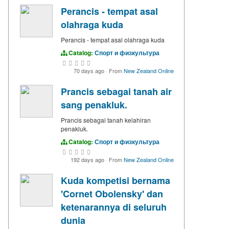
Perancis - tempat asal
olahraga kuda
Perancis - tempat asal olahraga kuda
Catalog:
Спорт и физкультура
70 days ago
·
From
New Zealand Online
Prancis sebagai tanah air
sang penakluk.
Prancis sebagai tanah kelahiran
penakluk.
Catalog:
Спорт и физкультура
192 days ago
·
From
New Zealand Online
Kuda kompetisi bernama
'Cornet Obolensky' dan
ketenarannya di seluruh
dunia