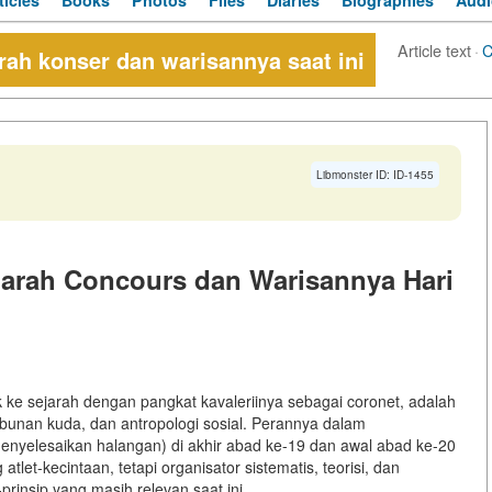
ticles
Books
Photos
Files
Diaries
Biographies
Audi
Article text
·
C
ah konser dan warisannya saat ini
Libmonster ID: ID-1455
arah Concours dan Warisannya Hari
 ke sejarah dengan pangkat kavaleriinya sebagai
coronet
, adalah
kebunan kuda, dan antropologi sosial. Perannya dalam
nyelesaikan halangan) di akhir abad ke-19 dan awal abad ke-20
atlet-kecintaan, tetapi
organisator sistematis, teorisi, dan
prinsip yang masih relevan saat ini.