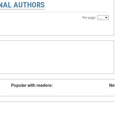
ONAL AUTHORS
Per page:
Popular with readers:
Ne