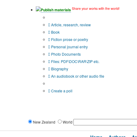
Share your works with the world!
Publish materials
Publication type?
Article, research, review
Book
Fiction prose or poetry
Personal journal entry
Photo Documents
Files: PDF\DOC\RAR\ZIP etc.
Biography
An audiobook or other audio file
Additional options:
Create a poll
New Zealand
World