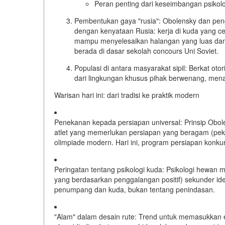
Peran penting dari keseimbangan psiko
Pembentukan gaya "rusia":
Obolensky dan pen
dengan kenyataan Rusia: kerja di kuda yang c
mampu menyelesaikan halangan yang luas dan
berada di dasar sekolah concours Uni Soviet.
Populasi di antara masyarakat sipil:
Berkat otor
dari lingkungan khusus pihak berwenang, mena
Warisan hari ini: dari tradisi ke praktik modern
Penekanan kepada persiapan universal:
Prinsip Obol
atlet yang memerlukan persiapan yang beragam (pek
olimpiade modern. Hari ini, program persiapan konkur
Peringatan tentang psikologi kuda:
Psikologi hewan m
yang berdasarkan penggalangan positif) sekunder id
penumpang dan kuda, bukan tentang penindasan.
"Alam" dalam desain rute:
Trend untuk memasukkan e