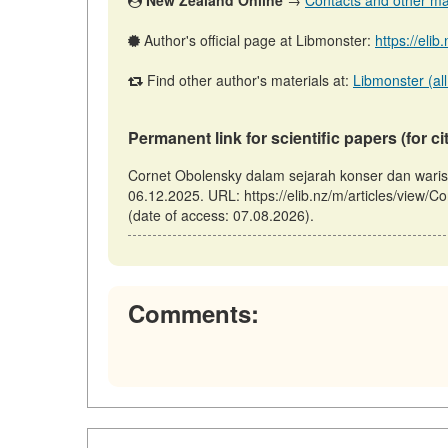
New Zealand Online
→
Contacts and other mate
Author's official page at Libmonster:
https://eli
Find other author's materials at:
Libmonster (all
Permanent link for scientific papers (for ci
Cornet Obolensky dalam sejarah konser dan warisa
06.12.2025. URL: https://elib.nz/m/articles/view/
(date of access: 07.08.2026).
Comments: