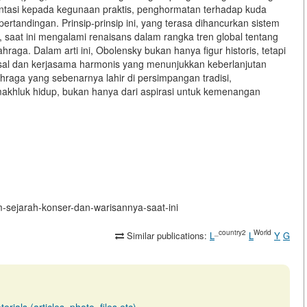
entasi kepada kegunaan praktis, penghormatan terhadap kuda
ertandingan. Prinsip-prinsip ini, yang terasa dihancurkan sistem
, saat ini mengalami renaisans dalam rangka tren global tentang
raga. Dalam arti ini, Obolensky bukan hanya figur historis, tetapi
ersal dan kerjasama harmonis yang menunjukkan keberlanjutan
aga yang sebenarnya lahir di persimpangan tradisi,
akhluk hidup, bukan hanya dari aspirasi untuk kemenangan
am-sejarah-konser-dan-warisannya-saat-ini
_country2
World
Similar publications:
L
L
Y
G