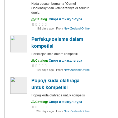
Kuda pacuan bernama "Cornet
Obolensky" dan ketenarannya di seluruh
dunia
Catalog:
Спорт и физкультура
192 days ago
·
From
New Zealand Online
Perfekционisme dalam
kompetisi
Perfekcjonisme dalam kompetisi
Catalog:
Спорт и физкультура
196 days ago
·
From
New Zealand Online
Pород kuda olahraga
untuk kompetisi
Pород kuda olahraga untuk kompetisi
Catalog:
Спорт и физкультура
205 days ago
·
From
New Zealand Online