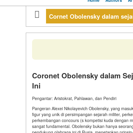
Home
Authors
Ar
Cornet Obolensky dalam sejar
Coronet Obolensky dalam Sej
Ini
Pengantar: Aristokrat, Pahlawan, dan Pendiri
Pangeran Alexei Nikolayevich Obolensky, yang masuk
figur yang unik di persimpangan sejarah militer, per
perkembangan concours (s kompetisi kuda dengan me
sangat fundamental. Obolensky bukan hanya seorang 
pendukung
olahraga ini di Rusia, menetapkan prinsip-