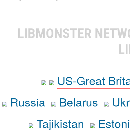
LIBMONSTER NET
L
US-Great Brit
Russia
Belarus
Ukr
Tajikistan
Eston