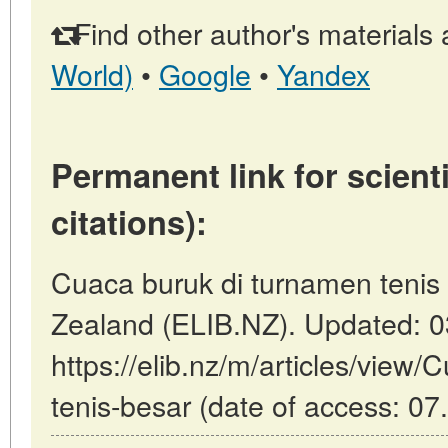
Find other author's materials 
World)
•
Google
•
Yandex
Permanent link for scienti
citations):
Cuaca buruk di turnamen tenis 
Zealand (ELIB.NZ). Updated: 
https://elib.nz/m/articles/view
tenis-besar (date of access: 07