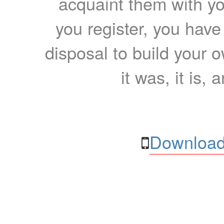
acquaint them with yo
you register, you have
disposal to build your ow
it was, it is, 
Download