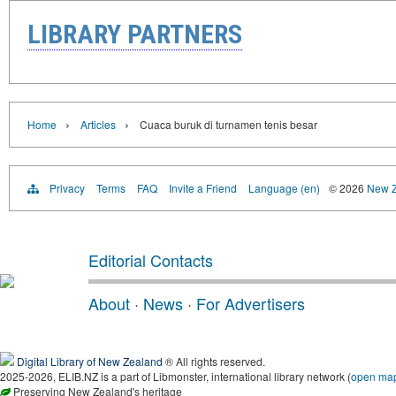
LIBRARY PARTNERS
›
›
Home
Articles
Cuaca buruk di turnamen tenis besar
Privacy
Terms
FAQ
Invite a Friend
Language (en)
© 2026
New Z
Editorial Contacts
About
·
News
·
For Advertisers
Digital Library of New Zealand
® All rights reserved.
2025-2026, ELIB.NZ is a part of Libmonster, international library network (
open ma
Preserving New Zealand's heritage