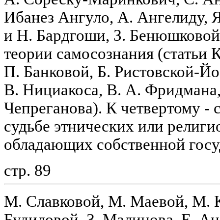
Ибанез Ангуло, А. Ангелиду, 
и Н. Бардгоши, З. Бенюшковой)
теории самосознания (статьи К
П. Банковой, Б. Ристовской-Й
В. Нициакоса, В. А. Фридмана, 
Чепреганова). К четвертому - 
судьбе этнических или религи
обладающих собственной госу
стр. 89
М. Славковой, М. Маевой, М. 
Будиловой, З. Малинова, Е. А