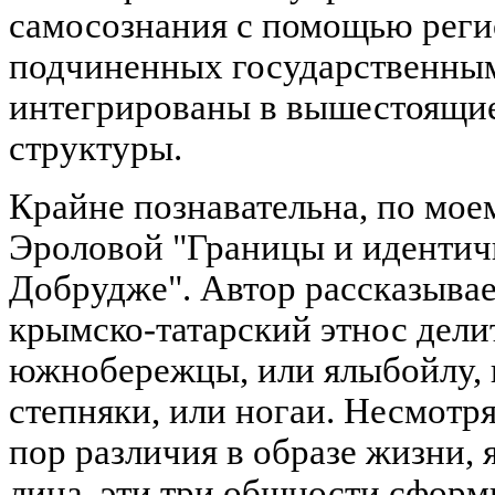
самосознания с помощью реги
подчиненных государственным
интегрированы в вышестоящи
структуры.
Крайне познавательна, по мое
Эроловой "Границы и идентич
Добрудже". Автор рассказывае
крымско-татарский этнос делит
южнобережцы, или ялыбойлу, г
степняки, или ногаи. Несмотр
пор различия в образе жизни, 
лица, эти три общности сфор