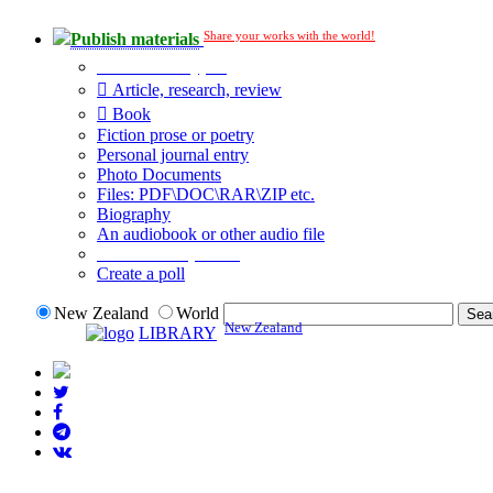
Share your works with the world!
Publish materials
Publication type?
Article, research, review
Book
Fiction prose or poetry
Personal journal entry
Photo Documents
Files: PDF\DOC\RAR\ZIP etc.
Biography
An audiobook or other audio file
Additional options:
Create a poll
New Zealand
World
New Zealand
LIBRARY