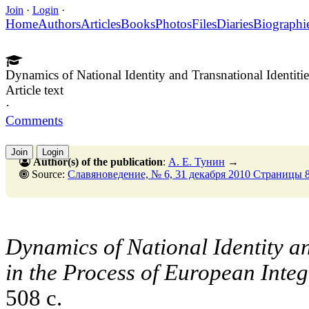
Join
·
Login
·
Home
Authors
Articles
Books
Photos
Files
Diaries
Biographi
Dynamics of National Identity and Transnational Identitie
Article text
·
Comments
Join
Login
Author(s) of the publication
:
А. Е. Тунин
→
Source:
Славяноведение, № 6, 31 декабря 2010 Страницы 
Dynamics of National Identity an
in the Process of European Integ
508 с.