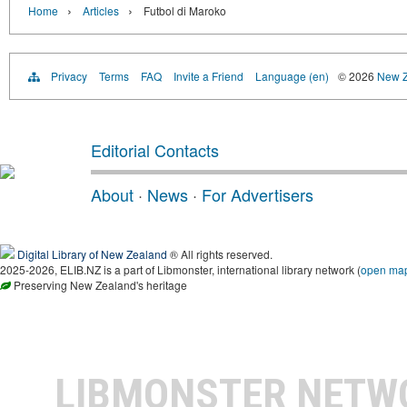
›
›
Home
Articles
Futbol di Maroko
Privacy
Terms
FAQ
Invite a Friend
Language (en)
© 2026
New Z
Editorial Contacts
About
·
News
·
For Advertisers
Digital Library of New Zealand
® All rights reserved.
2025-2026, ELIB.NZ is a part of Libmonster, international library network (
open ma
Preserving New Zealand's heritage
LIBMONSTER NET