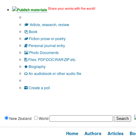
Share your works with the world!
Publish materials
Publication type?
Article, research, review
Book
Fiction prose or poetry
Personal journal entry
Photo Documents
Files: PDF\DOC\RAR\ZIP etc.
Biography
An audiobook or other audio file
Additional options:
Create a poll
New Zealand
World
Home
Authors
Articles
Bo