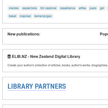
maroko
sepak bola
tim nasional
casablanca
afrika
juara
gol
bakat
inspirasi
kemenangan
New publications:
Popu
ELIB.NZ - New Zealand Digital Library
Create your author's collection of articles, books, author's works, biographies
LIBRARY PARTNERS