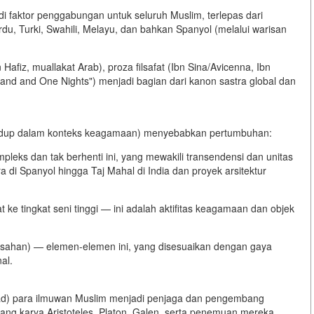
i faktor penggabungan untuk seluruh Muslim, terlepas dari
u, Turki, Swahili, Melayu, dan bahkan Spanyol (melalui warisan
 Hafiz, muallakat Arab), proza filsafat (Ibn Sina/Avicenna, Ibn
sand and One Nights") menjadi bagian dari kanon sastra global dan
hidup dalam konteks keagamaan) menyebabkan pertumbuhan:
eks dan tak berhenti ini, yang mewakili transendensi dan unitas
a di Spanyol hingga Taj Mahal di India dan proyek arsitektur
at ke tingkat seni tinggi — ini adalah aktifitas keagamaan dan objek
 (sahan) — elemen-elemen ini, yang disesuaikan dengan gaya
al.
bad) para ilmuwan Muslim menjadi penjaga dan pengembang
ng karya Aristoteles, Platon, Galen, serta penemuan mereka