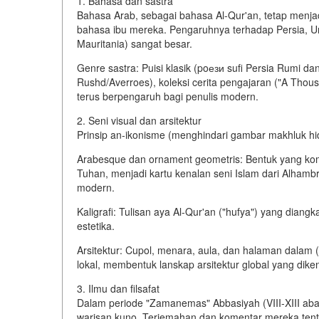
1. Bahasa dan sastra
Bahasa Arab, sebagai bahasa Al-Qur'an, tetap menjad
bahasa ibu mereka. Pengaruhnya terhadap Persia, Urd
Mauritania) sangat besar.
Genre sastra: Puisi klasik (poези sufi Persia Rumi dan
Rushd/Averroes), koleksi cerita pengajaran ("A Thou
terus berpengaruh bagi penulis modern.
2. Seni visual dan arsitektur
Prinsip an-ikonisme (menghindari gambar makhluk 
Arabesque dan ornament geometris: Bentuk yang kompl
Tuhan, menjadi kartu kenalan seni Islam dari Alhambr
modern.
Kaligrafi: Tulisan aya Al-Qur'an ("hufya") yang diangk
estetika.
Arsitektur: Cupol, menara, aula, dan halaman dalam
lokal, membentuk lanskap arsitektur global yang diken
3. Ilmu dan filsafat
Dalam periode "Zamanemas" Abbasiyah (VIII-XIII a
warisan kuno. Terjemahan dan komentar mereka tenta