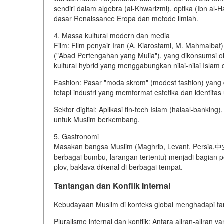
sendiri dalam algebra (al-Khwarizmi), optika (Ibn al-
dasar Renaissance Eropa dan metode ilmiah.
4. Massa kultural modern dan media
Film: Film penyair Iran (A. Kiarostami, M. Mahmalbaf
("Abad Pertengahan yang Mulia"), yang dikonsumsi ole
kultural hybrid yang menggabungkan nilai-nilai Isla
Fashion: Pasar "moda skrom" (modest fashion) yang d
tetapi industri yang memformat estetika dan identit
Sektor digital: Aplikasi fin-tech Islam (halaal-banking)
untuk Muslim berkembang.
5. Gastronomi
Masakan bangsa Muslim (Maghrib, Levant, Persia,中亚
berbagai bumbu, larangan tertentu) menjadi bagian pe
plov, baklava dikenal di berbagai tempat.
Tantangan dan Konflik Internal
Kebudayaan Muslim di konteks global menghadapi ta
Pluralisme internal dan konflik: Antara aliran-aliran ya