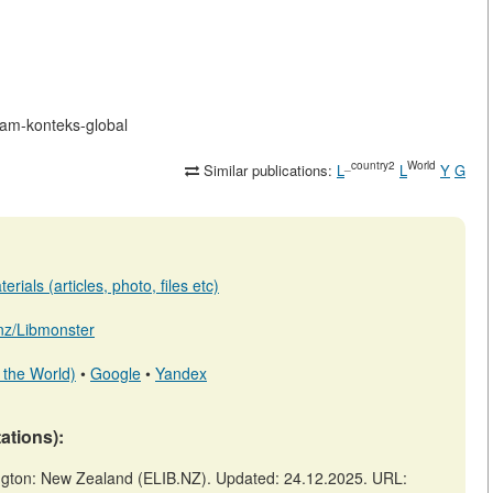
lam-konteks-global
_country2
World
Similar publications:
L
L
Y
G
rials (articles, photo, files etc)
b.nz/Libmonster
 the World)
•
Google
•
Yandex
tations):
ngton: New Zealand (ELIB.NZ). Updated: 24.12.2025. URL: