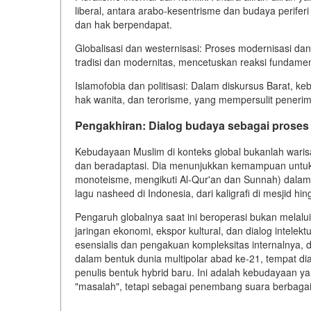
liberal, antara arabo-kesentrisme dan budaya periferi 
dan hak berpendapat.
Globalisasi dan westernisasi: Proses modernisasi d
tradisi dan modernitas, mencetuskan reaksi fundament
Islamofobia dan politisasi: Dalam diskursus Barat, k
hak wanita, dan terorisme, yang mempersulit peneri
Pengakhiran: Dialog budaya sebagai proses 
Kebudayaan Muslim di konteks global bukanlah warisan
dan beradaptasi. Dia menunjukkan kemampuan untuk 
monoteisme, mengikuti Al-Qur'an dan Sunnah) dalam 
lagu nasheed di Indonesia, dari kaligrafi di mesjid hi
Pengaruh globalnya saat ini beroperasi bukan melalui
jaringan ekonomi, ekspor kultural, dan dialog inte
esensialis dan pengakuan kompleksitas internalnya,
dalam bentuk dunia multipolar abad ke-21, tempat dia
penulis bentuk hybrid baru. Ini adalah kebudayaan 
"masalah", tetapi sebagai penembang suara berbagai