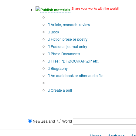
Share your works with the world!
Publish materials
Publication type?
Article, research, review
Book
Fiction prose or poetry
Personal journal entry
Photo Documents
Files: PDF\DOC\RAR\ZIP etc.
Biography
An audiobook or other audio file
Additional options:
Create a poll
New Zealand
World