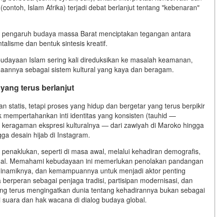
(contoh, Islam Afrika) terjadi debat berlanjut tentang "kebenaran"
an pengaruh budaya massa Barat menciptakan tegangan antara
alisme dan bentuk sintesis kreatif.
ebudayaan Islam sering kali direduksikan ke masalah keamanan,
maannya sebagai sistem kultural yang kaya dan beragam.
yang terus berlanjut
 statis, tetapi proses yang hidup dan bergetar yang terus berpikir
mempertahankan inti identitas yang konsisten (tauhid —
keragaman ekspresi kulturalnya — dari zawiyah di Maroko hingga
ngga desain hijab di Instagram.
 penaklukan, seperti di masa awal, melalui kehadiran demografis,
lektual. Memahami kebudayaan ini memerlukan penolakan pandangan
 dinamiknya, dan kemampuannya untuk menjadi aktor penting
 berperan sebagai penjaga tradisi, partisipan modernisasi, dan
yang terus mengingatkan dunia tentang kehadirannya bukan sebagai
 suara dan hak wacana di dialog budaya global.