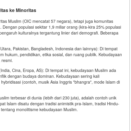
tas ke Minoritas
tas Muslim (OIC mencatat 57 negara), tetapi juga komunitas
 Dengan populasi sekitar 1,9 miliar orang (kira-kira 25% populasi
engaruh kulturalnya tergantung linier dari demografi. Beberapa
tara, Pakistan, Bangladesh, Indonesia dan lainnya): Di tempat
em hukum, pendidikan, etika sosial, dan ruang publik. Kebudayaan
 resmi.
ndia, Cina, Eropa, AS): Di tempat ini, kebudayaan Muslim ada
flik dengan budaya dominan. Kebudayaan sering kali
hybridisasi (contoh, musik Asia Inggris "bhangra", mode Islam di
lim terbesar di dunia (lebih dari 230 juta), adalah contoh unik
t Islam disatu dengan tradisi animistik pra-Islam, tradisi Hindu-
p tentang monolitisme kebudayaan Muslim.