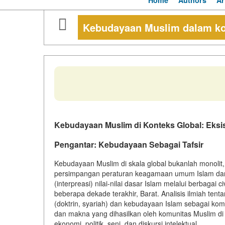
Home
Authors
Ar
Kebudayaan Muslim dalam ko
Kebudayaan Muslim di Konteks Global: Eksi
Pengantar: Kebudayaan Sebagai Tafsir
Kebudayaan Muslim di skala global bukanlah monolit, 
persimpangan peraturan keagamaan umum Islam dan tradi
(interpreasi) nilai-nilai dasar Islam melalui berbagai c
beberapa dekade terakhir, Barat. Analisis ilmiah te
(doktrin, syariah) dan kebudayaan Islam sebagai kom
dan makna yang dihasilkan oleh komunitas Muslim di 
ekonomi, politik, seni, dan diskursi intelektual.