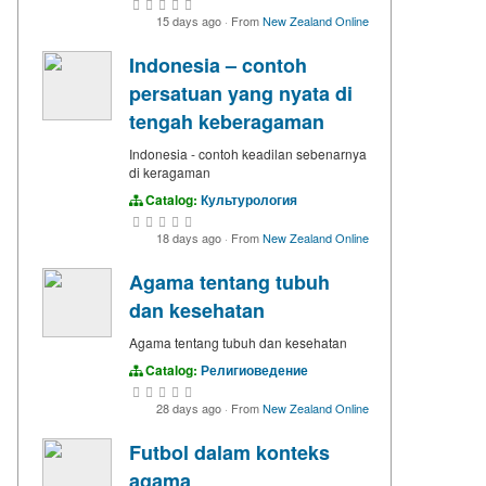
15 days ago
·
From
New Zealand Online
Indonesia – contoh
persatuan yang nyata di
tengah keberagaman
Indonesia - contoh keadilan sebenarnya
di keragaman
Catalog:
Культурология
18 days ago
·
From
New Zealand Online
Agama tentang tubuh
dan kesehatan
Agama tentang tubuh dan kesehatan
Catalog:
Религиоведение
28 days ago
·
From
New Zealand Online
Futbol dalam konteks
agama