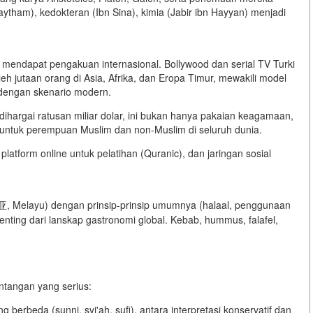
Haytham), kedokteran (Ibn Sina), kimia (Jabir ibn Hayyan) menjadi
) mendapat pengakuan internasional. Bollywood dan serial TV Turki
h jutaan orang di Asia, Afrika, dan Eropa Timur, mewakili model
m dengan skenario modern.
ihargai ratusan miliar dolar, ini bukan hanya pakaian keagamaan,
as untuk perempuan Muslim dan non-Muslim di seluruh dunia.
, platform online untuk pelatihan (Quranic), dan jaringan sosial
, Melayu) dengan prinsip-prinsip umumnya (halaal, penggunaan
nting dari lanskap gastronomi global. Kebab, hummus, falafel,
ntangan yang serius:
ng berbeda (sunni, syi'ah, sufi), antara interpretasi konservatif dan