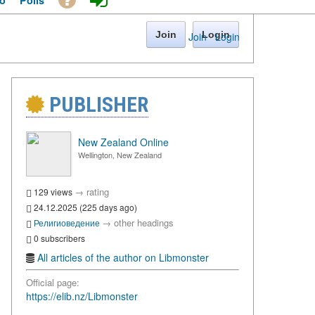
o
Polls
Join
Login
Join
·
Login
PUBLISHER
New Zealand Online
Wellington, New Zealand
→
rating
129 views
24.12.2025 (225 days ago)
→
other headings
Религиоведение
0 subscribers
All articles of the author on Libmonster
Official page:
https://elib.nz/Libmonster