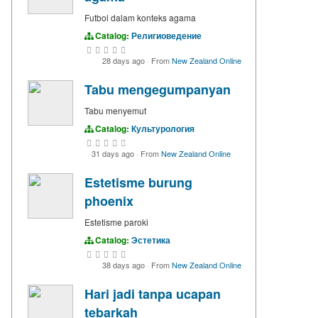
Futbol dalam konteks agama
Catalog:
Религиоведение
28 days ago
·
From
New Zealand Online
Tabu mengegumpanyan
Tabu menyemut
Catalog:
Культурология
31 days ago
·
From
New Zealand Online
Estetisme burung
phoenix
Estetisme paroki
Catalog:
Эстетика
38 days ago
·
From
New Zealand Online
Hari jadi tanpa ucapan
tebarkah