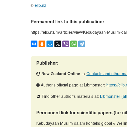
©
elib.nz
Permanent link to this publication:
https://elib.nz/m/articles/view/Kebudayaan-Muslim-da
Publisher:
New Zealand Online
→
Contacts and other mate
Author's official page at Libmonster:
https://eli
Find other author's materials at:
Libmonster (all
Permanent link for scientific papers (for ci
Kebudayaan Muslim dalam konteks global // Welli