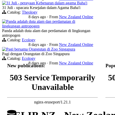
31 Juli - perayaan Kebenaran dalam agama Baha'i
31 Juli - upacara Kesejalan dalam Agama Baha'i
Catalog:
Theology
8 days ago
·
From
New Zealand Online
Panda adalah duta alam dan perdamaian di
lingkungan antropogen
Panda adalah duta alam dan perdamaian di lingkungan
antropogen
Catalog:
Ecology
8 days ago
·
From
New Zealand Online
Pagi bersama Orangutan di Zoo Singapura
Pagi dengan Orangutan di Zoo Singapura
Catalog:
Ecology
8 days ago
·
From
New Zealand Online
New publications:
Popu
503 Service Temporarily
5
Unavailable
nginx-reuseport/1.21.1