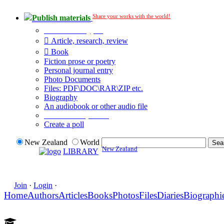
Share your works with the world!
Publish materials
Publication type?
Article, research, review
Book
Fiction prose or poetry
Personal journal entry
Photo Documents
Files: PDF\DOC\RAR\ZIP etc.
Biography
An audiobook or other audio file
Additional options:
Create a poll
New Zealand
World
New Zealand
LIBRARY
Join
·
Login
·
Home
Authors
Articles
Books
Photos
Files
Diaries
Biographi