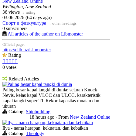
New Zealand Online
Wellington, New Zealand
36 views
→
rating
03.06.2026 (64 days ago)
Спорт и физкультура
→
other headings
0 subscribers
All articles of the author on Libmonster
Official page:
https://elib.nz/Libmonster
Rating





0 votes
Related Articles
Paling besar kapal tangki di dunia
Paling besar kapal tangki di dunia: sejarah Knock
Nevis, kelas kapal VLCC dan ULCC, karakteristik
kapal tangki super TI. Rekor kapasitas muatan dan
ukuran
Catalog:
Shipbuilding
18 hours ago
·
From
New Zealand Online
Ilya - nama harapan, kekuatan, dan kebaikan
Ilya - nama harapan, kekuatan, dan kebaikan
Catalog:
Theology