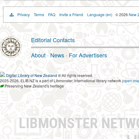
Privacy
Terms
FAQ
Invite a Friend
Language (en)
© 2026
New Z
Editorial Contacts
About
·
News
·
For Advertisers
Digital Library of New Zealand
® All rights reserved.
2025-2026, ELIB.NZ is a part of Libmonster, international library network (
open ma
Preserving New Zealand's heritage
LIBMONSTER NET