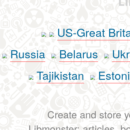
L
US-Great Brit
Russia
Belarus
Ukr
Tajikistan
Eston
Create and store yo
Libmonster: articles, b