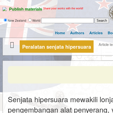
Share your works with the world!
Publish materials
New Zealand
World
Home
Authors
Articles
Bo
Article te
Peralatan senjata hipersuara
Senjata hipersuara mewakili lonja
pengembangan alat penyerang,