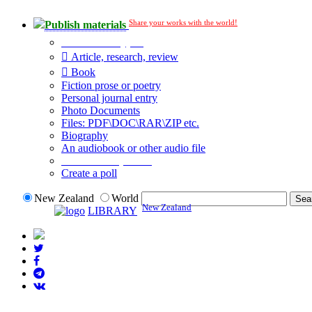
Share your works with the world!
Publish materials
Publication type?
Article, research, review
Book
Fiction prose or poetry
Personal journal entry
Photo Documents
Files: PDF\DOC\RAR\ZIP etc.
Biography
An audiobook or other audio file
Additional options:
Create a poll
New Zealand
World
New Zealand
LIBRARY