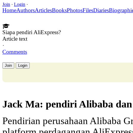
Join
·
Login
·
Home
Authors
Articles
Books
Photos
Files
Diaries
Biographi
Siapa pendiri AliExpress?
Article text
·
Comments
Join
Login
Jack Ma: pendiri Alibaba dan
Pendirian perusahaan Alibaba G
platform perdagangan AliExpres