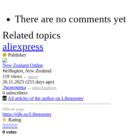
There are no comments yet
Related topics
aliexpress
Publisher
New Zealand Online
Wellington, New Zealand
119 views
→
rating
26.11.2025 (253 days ago)
Экономика
→
other headings
0 subscribers
All articles of the author on Libmonster
Official page:
https://elib.nz/Libmonster
Rating





0 votes