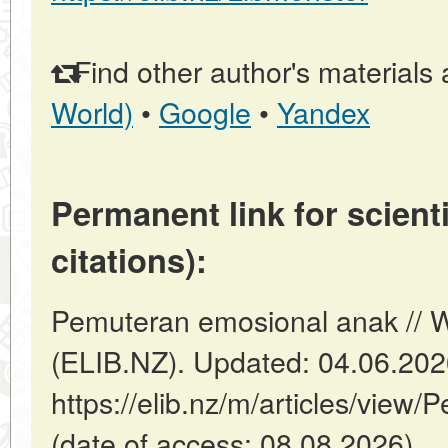
Find other author's materials 
World)
•
Google
•
Yandex
Permanent link for scienti
citations):
Pemuteran emosional anak // W
(ELIB.NZ). Updated: 04.06.20
https://elib.nz/m/articles/vie
(date of access: 08.08.2026).