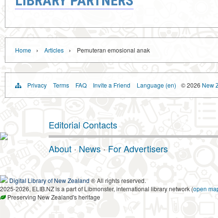
LIBRARY PARTNERS
›
›
Home
Articles
Pemuteran emosional anak
Privacy
Terms
FAQ
Invite a Friend
Language (en)
© 2026
New Z
Editorial Contacts
About
·
News
·
For Advertisers
Digital Library of New Zealand
® All rights reserved.
2025-2026, ELIB.NZ is a part of Libmonster, international library network (
open ma
Preserving New Zealand's heritage