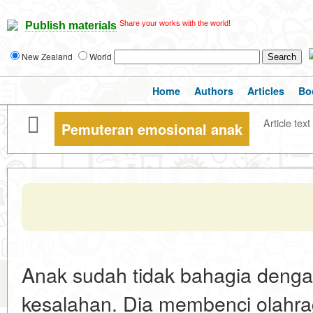
Share your works with the world!
Publish materials
New Zealand
World
Home
Authors
Articles
Bo
Article text
Pemuteran emosional anak
Anak sudah tidak bahagia denga
kesalahan. Dia membenci olahra