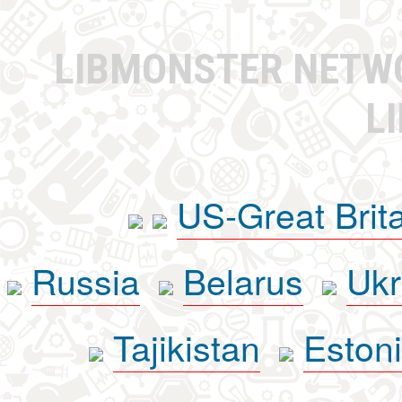
LIBMONSTER NET
L
US-Great Brit
Russia
Belarus
Ukr
Tajikistan
Eston