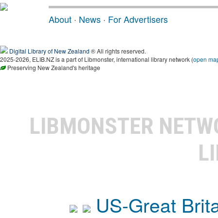
About
·
News
·
For Advertisers
Digital Library of New Zealand
® All rights reserved.
2025-2026, ELIB.NZ is a part of Libmonster, international library network (
open ma
Preserving New Zealand's heritage
LIBMONSTER NET
L
US-Great Brit