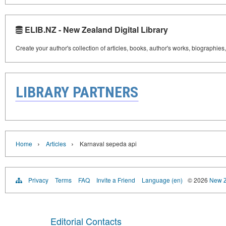
ELIB.NZ - New Zealand Digital Library
Create your author's collection of articles, books, author's works, biographies
LIBRARY PARTNERS
›
›
Home
Articles
Karnaval sepeda api
Privacy
Terms
FAQ
Invite a Friend
Language (en)
© 2026
New Z
Editorial Contacts