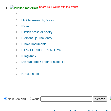
Share your works with the world!
Publish materials
Publication type?
Article, research, review
Book
Fiction prose or poetry
Personal journal entry
Photo Documents
Files: PDF\DOC\RAR\ZIP etc.
Biography
An audiobook or other audio file
Additional options:
Create a poll
New Zealand
World