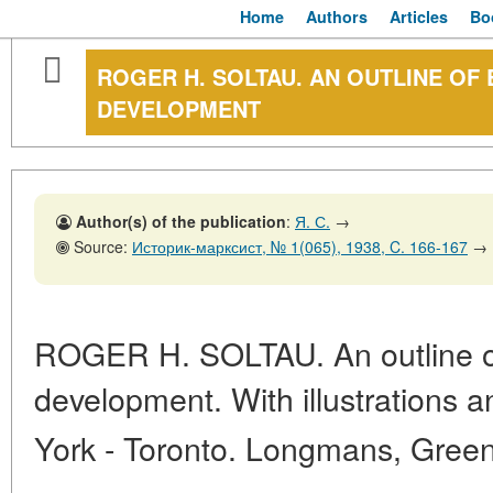
Home
Authors
Articles
Bo
ROGER H. SOLTAU. AN OUTLINE O
DEVELOPMENT
Author(s) of the publication
:
Я. С.
→
Source:
Историк-марксист, № 1(065), 1938, C. 166-167
→
ROGER H. SOLTAU. An outline o
development. With illustrations
York - Toronto. Longmans, Gree