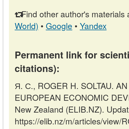
Find other author's materials 
World)
•
Google
•
Yandex
Permanent link for scienti
citations):
Я. С., ROGER H. SOLTAU. A
EUROPEAN ECONOMIC DEVELO
New Zealand (ELIB.NZ). Updat
https://elib.nz/m/articles/vi