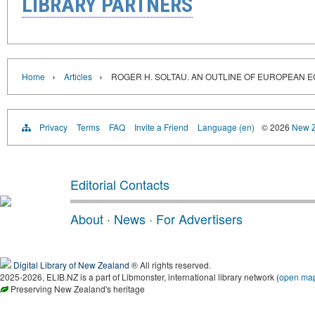
LIBRARY PARTNERS
›
›
Home
Articles
ROGER H. SOLTAU. AN OUTLINE OF EUROPEAN
Privacy
Terms
FAQ
Invite a Friend
Language (en)
© 2026
New Z
Editorial Contacts
About
·
News
·
For Advertisers
Digital Library of New Zealand
® All rights reserved.
2025-2026, ELIB.NZ is a part of Libmonster, international library network (
open ma
Preserving New Zealand's heritage