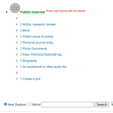
Share your works with the world!
Publish materials
Publication type?
Article, research, review
Book
Fiction prose or poetry
Personal journal entry
Photo Documents
Files: PDF\DOC\RAR\ZIP etc.
Biography
An audiobook or other audio file
Additional options:
Create a poll
New Zealand
World