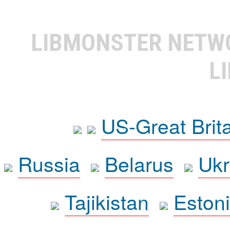
LIBMONSTER NET
L
US-Great Brit
Russia
Belarus
Ukr
Tajikistan
Eston