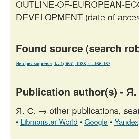
OUTLINE-OF-EUROPEAN-EC
DEVELOPMENT (date of access
Found source (search rob
Историк-марксист, № 1(065), 1938, C. 166-167
Publication author(s) - Я.
Я. С. → other publications, sea
•
Libmonster World
•
Google
•
Yandex