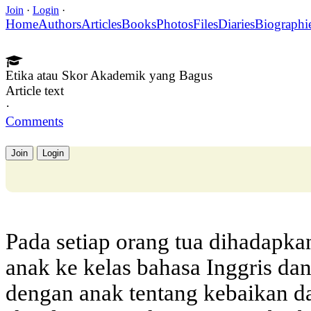
Join
·
Login
·
Home
Authors
Articles
Books
Photos
Files
Diaries
Biographi
Etika atau Skor Akademik yang Bagus
Article text
·
Comments
Join
Login
Pada setiap orang tua dihadapkan
anak ke kelas bahasa Inggris dan
dengan anak tentang kebaikan da