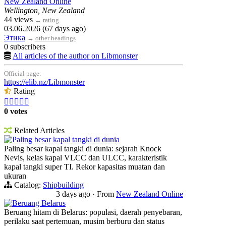
New Zealand Online
Wellington, New Zealand
44 views
→
rating
03.06.2026 (67 days ago)
Этика
→
other headings
0 subscribers
All articles of the author on Libmonster
Official page:
https://elib.nz/Libmonster
Rating





0 votes
Related Articles
Paling besar kapal tangki di dunia
Paling besar kapal tangki di dunia: sejarah Knock
Nevis, kelas kapal VLCC dan ULCC, karakteristik
kapal tangki super TI. Rekor kapasitas muatan dan
ukuran
Catalog:
Shipbuilding
3 days ago
·
From
New Zealand Online
Beruang Belarus
Beruang hitam di Belarus: populasi, daerah penyebaran,
perilaku saat pertemuan, musim berburu dan status