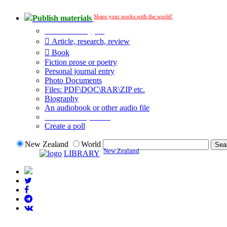
Share your works with the world!
Publish materials
Publication type?
Article, research, review
Book
Fiction prose or poetry
Personal journal entry
Photo Documents
Files: PDF\DOC\RAR\ZIP etc.
Biography
An audiobook or other audio file
Additional options:
Create a poll
New Zealand
World
New Zealand
LIBRARY